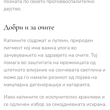
позната по своето противвоспалително
дејство.
Добри и за очите
Капините содржат и лутеин, природен
пигмент кој има важна улога во
зачувувањето на здравјето на очите. Тој
помага во заштитата на мрежницата од
штетното влијание на сончевата светлина и
може да го намали ризикот од појава на
макуларна дегенерација и катаракта.
Иако капините се исклучително хранливи и
се одличен избор за секојдневната исхрана,