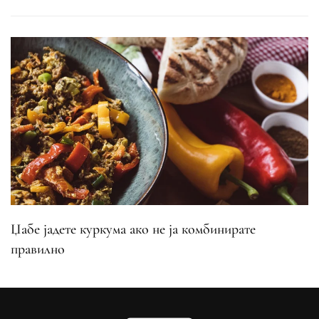
Џабе јадете куркума ако не ја комбинирате
правилно