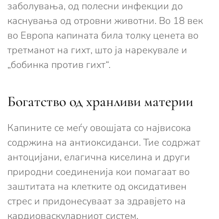
заболувања, од полесни инфекции до
каснувања од отровни животни. Во 18 век
во Европа капината била толку ценета во
третманот на гихт, што ја нарекувале и
„бобинка против гихт“.
Богатство од хранливи материи
Капините се меѓу овошјата со највисока
содржина на антиоксиданси. Тие содржат
антоцијани, елагична киселина и други
природни соединенија кои помагаат во
заштитата на клетките од оксидативен
стрес и придонесуваат за здравјето на
кардиоваскуларниот систем.