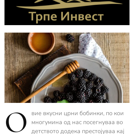
О
вие вкусни црни бобинки, по кои
многумина од нас посегнуваа во
детството додека престојуваа кај