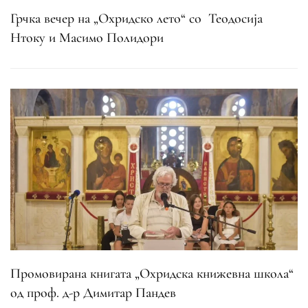
Грчка вечер на „Охридско лето“ со Теодосија
Нтоку и Масимо Полидори
Промовирана книгата „Охридска книжевна школа“
од проф. д-р Димитар Пандев