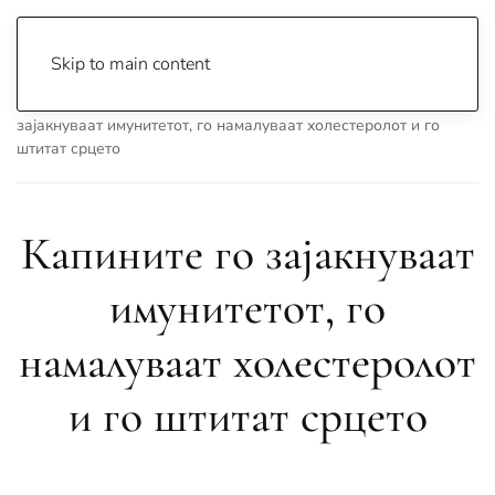
Skip to main content
Почетна
Archive
Сцена & Муабети
Капините го
зајакнуваат имунитетот, го намалуваат холестеролот и го
штитат срцето
Капините го зајакнуваат
имунитетот, го
намалуваат холестеролот
и го штитат срцето