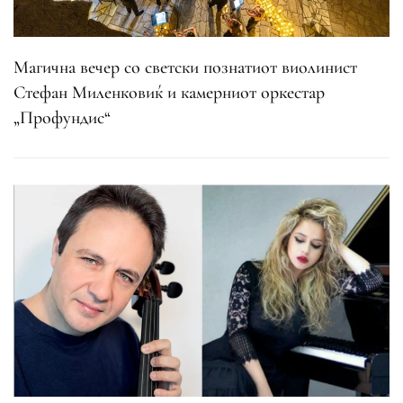
Магична вечер со светски познатиот виолинист
Стефан Миленковиќ и камерниот оркестар
„Профундис“