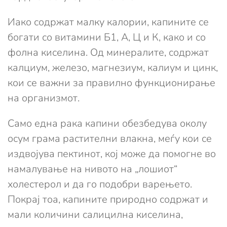
Иако содржат малку калории, капините се
богати со витамини Б1, А, Ц и К, како и со
фолна киселина. Од минералите, содржат
калциум, железо, магнезиум, калиум и цинк,
кои се важни за правилно функционирање
на организмот.
Само една рака капини обезбедува околу
осум грама растителни влакна, меѓу кои се
издвојува пектинот, кој може да помогне во
намалување на нивото на „лошиот“
холестерол и да го подобри варењето.
Покрај тоа, капините природно содржат и
мали количини салицилна киселина,