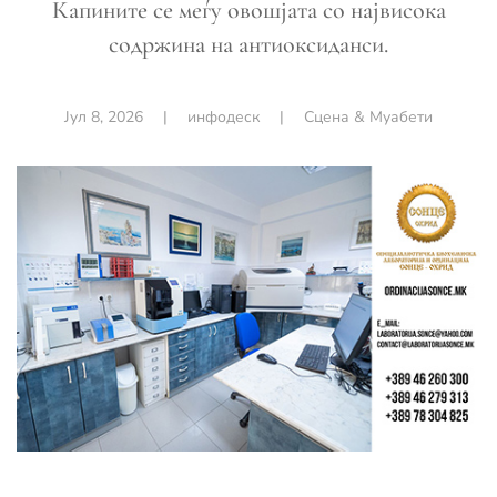
Капините се меѓу овошјата со највисока
содржина на антиоксиданси.
Јул 8, 2026
|
инфодеск
|
Сцена & Муабети