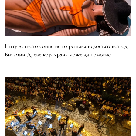
Ниту летното сонце не го решава недостатокот од
Витамин Д, еве која храна може да помогне