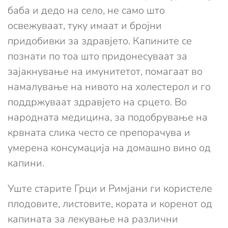
баба и дедо на село, не само што
освежуваат, туку имаат и бројни
придобивки за здравјето. Капините се
познати по тоа што придонесуваат за
зајакнување на имунитетот, помагаат во
намалување на нивото на холестерол и го
поддржуваат здравјето на срцето. Во
народната медицина, за подобрување на
крвната слика често се препорачува и
умерена консумација на домашно вино од
капини.
Уште старите Грци и Римјани ги користеле
плодовите, листовите, кората и коренот од
капината за лекување на различни