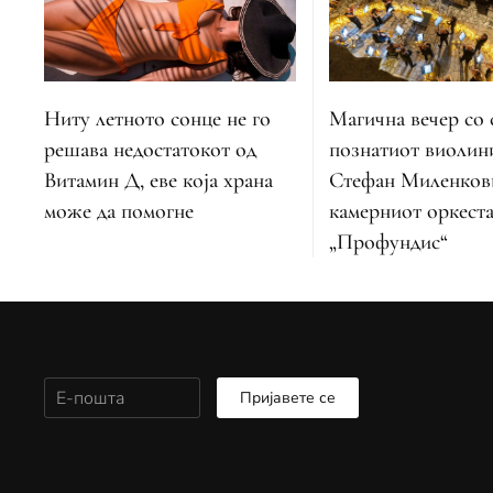
Ниту летното сонце не го
Магична вечер со 
решава недостатокот од
познатиот виолин
Витамин Д, еве која храна
Стефан Миленков
може да помогне
камерниот оркест
„Профундис“
Пријавете се