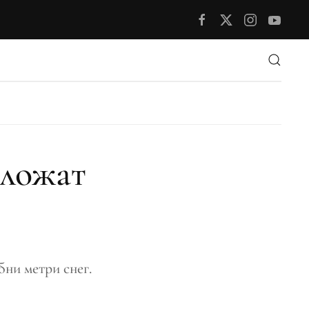
сложат
бни метри снег.