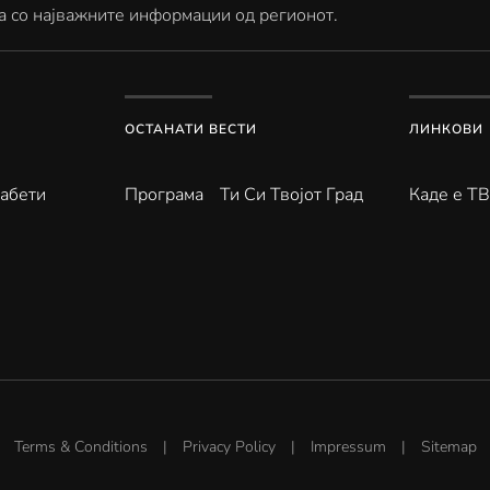
а со најважните информации од регионот.
ОСТАНАТИ ВЕСТИ
ЛИНКОВИ
абети
Програма
Ти Си Твојот Град
Каде е Т
Terms & Conditions
|
Privacy Policy
|
Impressum
|
Sitemap