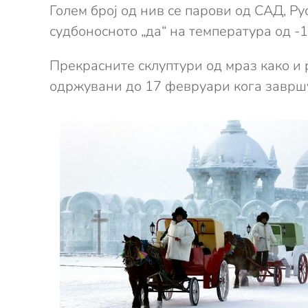
Голем број од нив се парови од САД, Рус
судбоносното „да“ на температура од -1
Прекрасните склуптури од мраз како и 
одржувани до 17 февруари кога завршу