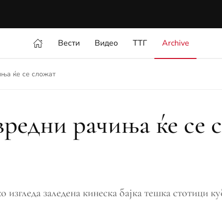
Вести
Видео
ТТГ
Archive
иња ќе се сложат
вредни рачиња ќе се 
о изгледа заледена кинеска бајка тешка стотици ку