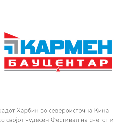
градот Харбин во североисточна Кина
о својот чудесен Фестивал на снегот и