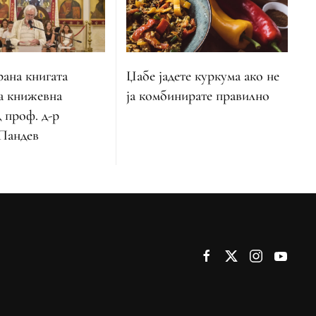
ана книгата
Џабе јадете куркума ако не
а книжевна
ја комбинирате правилно
 проф. д-р
Пандев