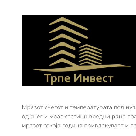
Мразот снегот и температурата под ну
од снег и мраз стотици вредни раце по
мразот секоја година привлекуваат и п