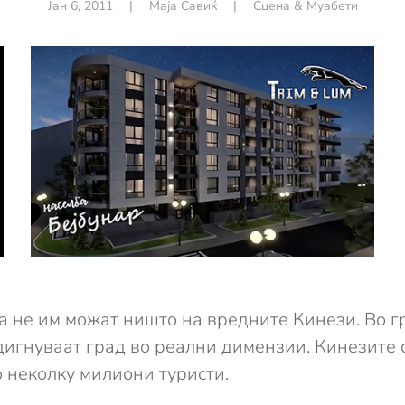
Јан 6, 2011
|
Маја Савиќ
|
Сцена & Муабети
ла не им можат ништо на вредните Кинези. Во 
дигнуваат град во реални димензии. Кинезите с
о неколку милиони туристи.