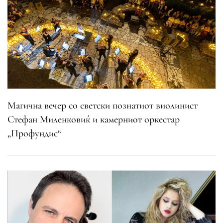
Магична вечер со светски познатиот виолинист
Стефан Миленковиќ и камерниот оркестар
„Профундис“