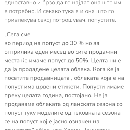
едноставно и брзо да го најдат она што им
е потребно. И секако тука е и она што го
привлекува секој потрошувач, попустите.
„Сега сме
во период на попуст до 30 % но за
отприлика еден месец во сите продажни
места ќе имаме попуст до 50%. Целта ни е
да ја продадеме целата облека. Кога ќе ја
посетите продавницата , облеката која е на
попуст има црвени етикети. Попусти имаме
преку целата година, постојано. Не ја
продаваме облеката од ланската сезона со
попуст туку моделите од тековната сезона
се на попуст кој е јасно означен на