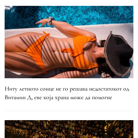
Ниту летното сонце не го решава недостатокот од
Витамин Д, еве која храна може да помогне