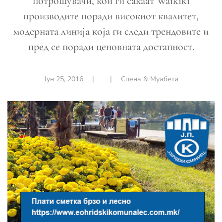
потрошувачи, кои ги сакаат Waikiki
производите поради високиот квалитет,
модерната линија која ги следи трендовите и
пред се поради ценовната достапност.
Јун 25, 2016
|
|
Сцена & Муабети