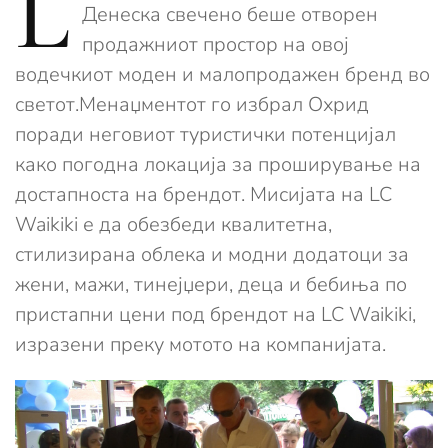
L
Денеска свечено беше отворен
продажниот простор на овој
водечкиот моден и малопродажен бренд во
светот.Менаџментот го избрал Охрид
поради неговиот туристички потенцијал
како погодна локација за проширување на
достапноста на брендот. Мисијата на LC
Waikiki е да обезбеди квалитетна,
стилизирана облека и модни додатоци за
жени, мажи, тинејџери, деца и бебиња по
пристапни цени под брендот на LC Waikiki,
изразени преку мотото на компанијата.