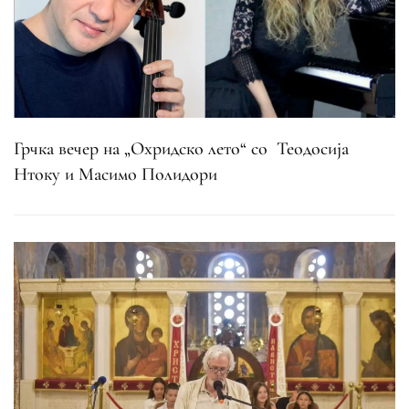
Грчка вечер на „Охридско лето“ со Теодосија
Нтоку и Масимо Полидори