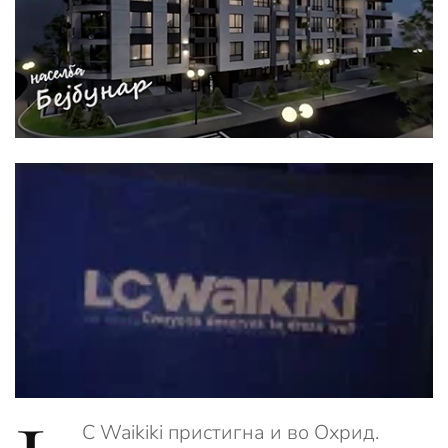
C Waikiki пристигна и во Охрид.