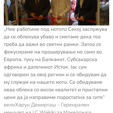
„Ние работиме под мотото Секој заслужува
да се облекува убаво и сметаме дека тоа
треба да важи во светки рамки. Затоа се
фокусираме на проширување не само во
Европа, туку на Балканот, Субсахарска
африка и далечниот Исток. Јас сум
одговорен за овој регион и се обидувам да
му служам на нашето мото. Се обидуваме
оваа облека со висок квалитет и пристапни
цени да ја направиме подостапна за сите“
велиХарун Демирташ – Геренрален
менаџер на LC Waikiki за Македонија.