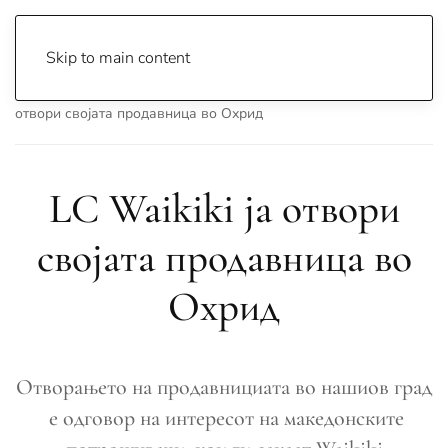
Skip to main content
Почетна
Archive
Сцена & Муабети
LC Waikiki ја
отвори својата продавница во Охрид
LC Waikiki ја отвори
својата продавница во
Охрид
Отворањето на продавнициата во нашиов град
е одговор на интересот на македонските