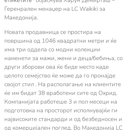
етикетите“
објаснува Харун Демирташ –
Геренрален менаџер на LC Waikiki за
Македонија.
Новата продавница се простира на
површина од 1046 квадратни метри и ќе
има три оддела со модни колекции
наменети за мажи, жени и деца/бебиња, со
други зборови ова ќе биде место каде
целото семејство ќе може да го пронајде
својот стил . На располагање на клиентите
ќе им бидат 38 вработени сите од Охрид.
Компанијата работеше 3 и пол месеци на
подготовка на просторот исполнувајќи ги
највисоките стандарди и од безбедносен и
од комерцијален поглед. Во Македонија LC