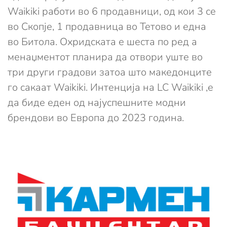
Waikiki работи во 6 продавници, од кои 3 се
во Скопје, 1 продавница во Тетово и една
во Битола. Охридската е шеста по ред а
менаџментот планира да отвори уште во
три други градови затоа што македонците
го сакаат Waikiki. Интенција на LC Waikiki ,e
да биде еден од најуспешните модни
брендови во Европа до 2023 годинa.