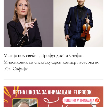
Магија под свеќи: „Профундис“ и Стефан
Миленковиќ со спектакуларен концерт вечерва во
„Св. Софија“