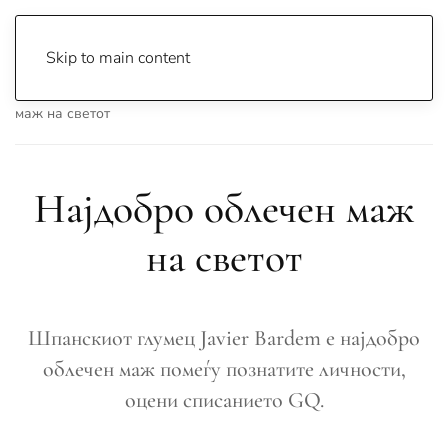
Skip to main content
Почетна
Archive
Сцена & Муабети
Најдобро облечен
маж на светот
Најдобро облечен маж
на светот
Шпанскиот глумец Javier Bardem е најдобро
облечен маж помеѓу познатите личности,
оцени списанието GQ.