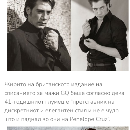
Жирито на британското издание на
списанието за мажи GQ беше согласно дека
41-годишниот глумец е “претставник на
дискретниот и елегантен стил и не е чудо
што и паднал во очи на Penelope Cruz”.