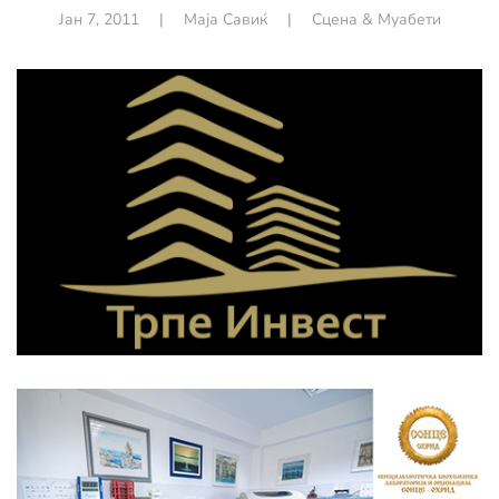
Јан 7, 2011
|
Маја Савиќ
|
Сцена & Муабети