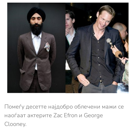
Помеѓу десетте најдобро облечени мажи се
наоѓаат актерите Zac Efron и George
Clooney.