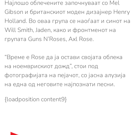
Најлошо облечените започнуваат со Mel
Gibson и британскиот моден дизајнер Henry
Holland. Во оваа група се наоѓаат и синот на
Will Smith, Jaden, како и фронтменот на
групата Guns N’Roses, Axl Rose.
“Време е Rose да ја остави својата облека
на ноемврискиот дожд”, стои под
фотографијата на пејачот, со јасна алузија
на една од неговите најпознати песни.
{loadposition content9}