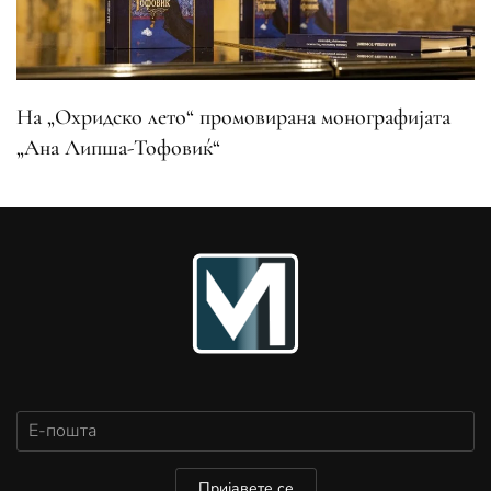
На „Охридско лето“ промовирана монографијата
„Ана Липша-Тофовиќ“
Пријавете се