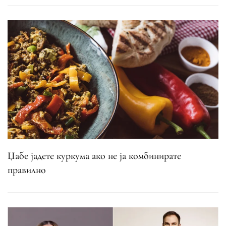
Џабе јадете куркума ако не ја комбинирате
правилно