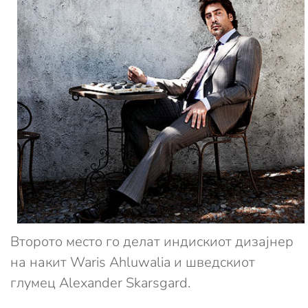
Второто место го делат индискиот дизајнер
на накит Waris Ahluwalia и шведскиот
глумец Alexander Skarsgard.