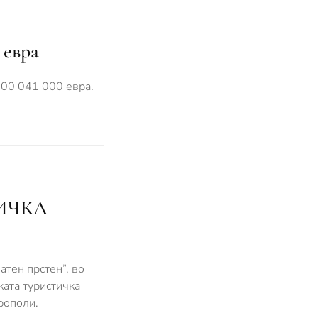
 евра
 000 041 000 евра.
ИЧКА
атен прстен”, во
ката туристичка
рополи.