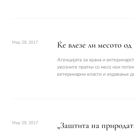
Мар 29, 2017
Ќе влезе ли месото од
Агенцијата за храна и ветеринарс
увозните пратки со месо кои поте
ветеринарни власти и издавање до
Мар 29, 2017
„Заштита на природата