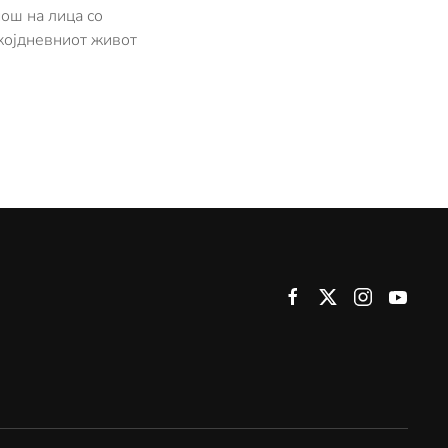
ош на лица со
којдневниот живот