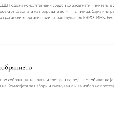
ДЕН одржа консултативни средби со засегнати чинители в
роектот „Заштита на природата во НП Галичица: бајка или ре
 граѓанските организации, спроведуван од ЕВРОТИНК, Еко-
 собранието
 во собраниските клупи и трет ден по ред ќе се обидат да ј
л на Комисијата за избори и именувања и за избор на претсе