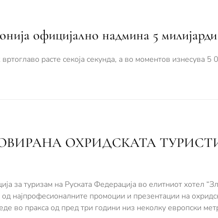
донија официјално надмина 5 милијарди
k вртоглаво расте секоја секунда, а во моментов изнесува 5
ОВИРАНА OХРИДСКАТА ТУРИСТ
ја за туризам на Руската Федерација во елитниот хотел “Зл
 од најпрофесионалните промоции и презентации на охридс
веде во пракса од пред три години низ неколку европски мет