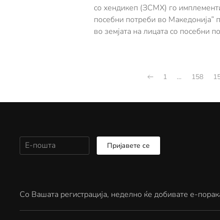
со хендикеп (ЗСМХ) го имплементи
посебни потреби во Македонија” 
во земјата на лицата со посебни п
1
…
158
1
Пријавете се
Со Вашата регистрација, неделно ќе добивате е-порак