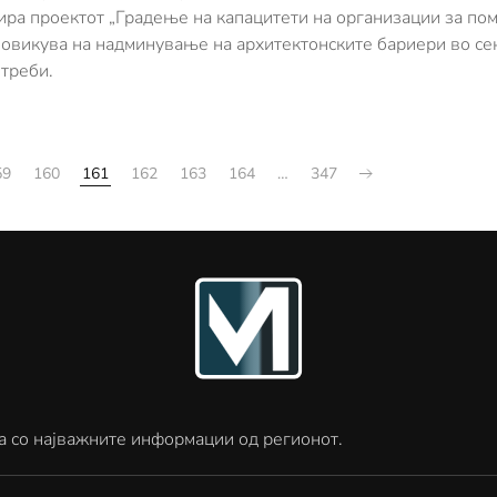
ра проектот „Градење на капацитети на организации за пом
повикува на надминување на архитектонските бариери во се
отреби.
59
160
161
162
163
164
…
347
а со најважните информации од регионот.