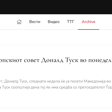
Вести
Видео
ТТГ
Archive
опскиот совет Доналд Туск во понедел
, Доналд Туск, следната недела ќе ја посети Македонија во 
а Туск соопштија дека тој ќе има средба со претседателот Ѓо