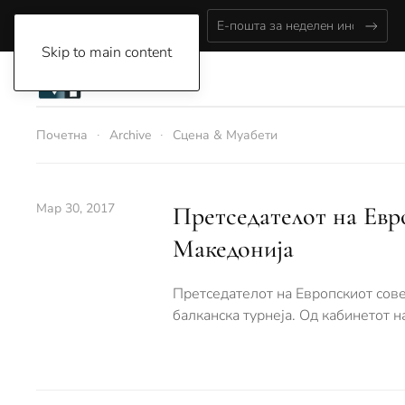
Saturday, August 8, 2026
Skip to main content
Почетна
Archive
Сцена & Муабети
Мар 30, 2017
Претседателот на Евр
Македонија
Претседателот на Европскиот совет
балканска турнеја. Од кабинетот н