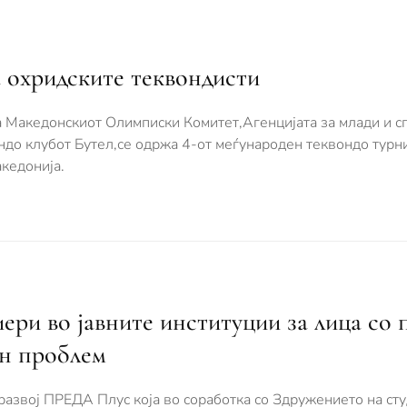
 охридските теквондисти
 Македонскиот Олимписки Комитет,Агенцијата за млади и сп
ондо клубот Бутел,се одржа 4-от меѓународен теквондо турн
акедонија.
ери во јавните институции за лица со 
ен проблем
развој ПРЕДА Плус која во соработка со Здружението на ст