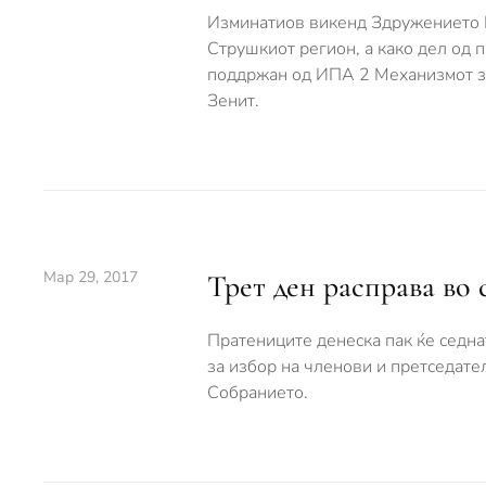
Изминатиов викенд Здружението Е
Струшкиот регион, а како дел од п
поддржан од ИПА 2 Механизмот за
Зенит.
Мар 29, 2017
Трет ден расправа во
Пратениците денеска пак ќе седнат
за избор на членови и претседате
Собранието.