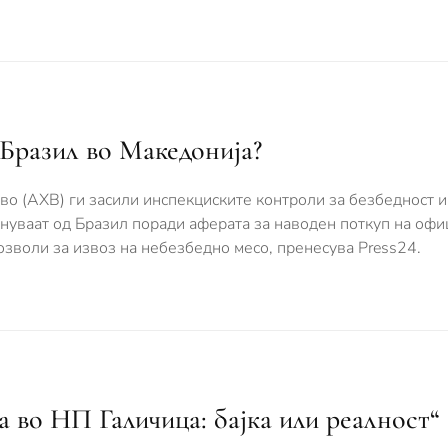
 Бразил во Македонија?
тво (АХВ) ги засили инспекциските контроли за безбедност и
кнуваат од Бразил поради аферата за наводен поткуп на офи
зволи за извоз на небезбедно месо, пренесува Press24.
 во НП Галичица: бајка или реалност“