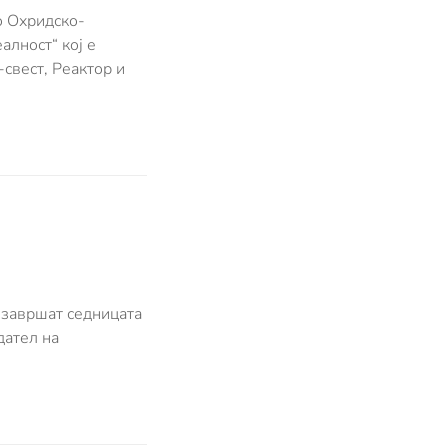
о Охридско-
алност“ кој е
свест, Реактор и
а завршат седницата
дател на