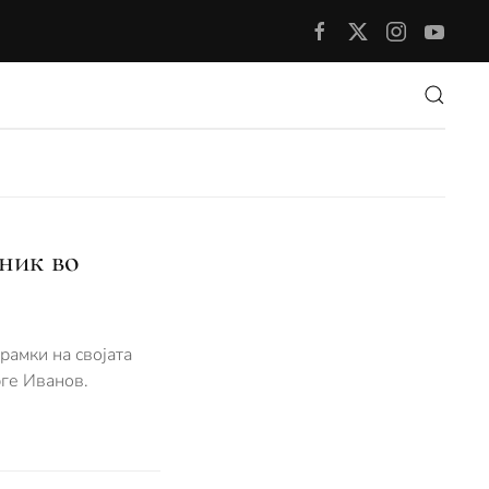
ник во
рамки на својата
рге Иванов.