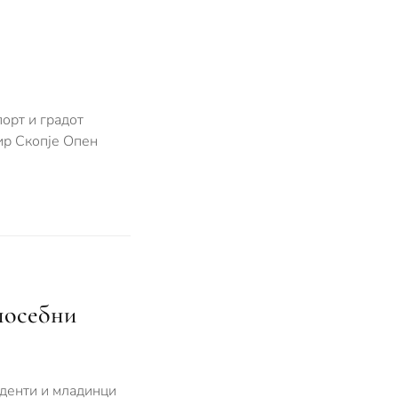
орт и градот
ир Скопје Опен
посебни
уденти и младинци