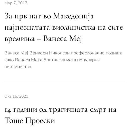
Мар 7, 2017
За прв пат во Македонија
најпознатата виолинистка на сите
времиња – Ванеса Меј
Ванеса Меј Венкорн Николсон професионално позната
како Ванеса Меј е британска мега популарна
виолинистка.
Окт 16, 2021
14 години од трагичната смрт на
Тоше Проески