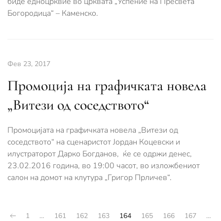
биде едноцрквие во црквата „Успение на Пресвета
Богородица“ – Каменско.
Фев 23, 2017
Промоција на графичката новела
„Витези од соседството“
Промоцијата на графичката новела „Витези од
соседството“ на сценаристот Јордан Коцевски и
илустраторот Дарко Богданов, ќе се одржи денес,
23.02.2016 година, во 19:00 часот, во изложбениот
салон на домот на клутура „Григор Прличев“.
1
…
161
162
163
164
165
166
167
…