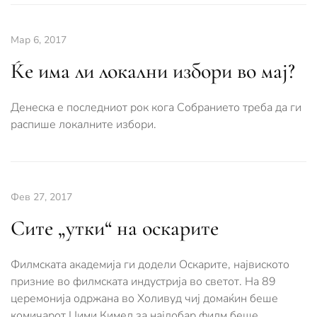
Мар 6, 2017
Ќе има ли локални избори во мај?
Денеска е последниот рок кога Собранието треба да ги
распише локалните избори.
Фев 27, 2017
Сите „утки“ на оскарите
Филмската академија ги додели Оскарите, највиското
призние во филмската индустрија во светот. На 89
церемонија одржана во Холивуд чиј домаќин беше
комичарот Џими Кимел за најдобар филм беше