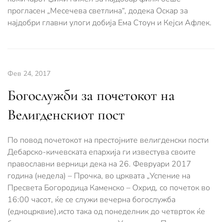
прогласен „Месечева светлина“, додека Оскар за
најдобри главни улоги добија Ема Стоун и Кејси Афлек.
Фев 24, 2017
Богослужби за почетокот на
Велигденскиот пост
По повод почетокот на престојните велигденски пости
Дебарско-кичевската епархија ги известува своите
православни верници дека на 26. Февруари 2017
година (недела) – Прочка, во црквата „Успение на
Пресвета Богородица Каменско – Охрид, со почеток во
16:00 часот, ќе се служи вечерна богослужба
(едноцрквие),исто така од понеделник до четврток ќе