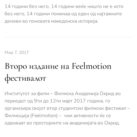
14 години без него, 14 години веќе ништо не е исто
без него, 14 години поминаа од еден од најтажните
денови во поновата македонска историја.
Мар 7, 2017
Втoро издание на Feelmotion
фестивалот
Институтот за филм – Филмска Академија Охрид во
периодот од 9ти до 12ти март 2017 година, го
организира својот втор студентски филмски фестивал –
Филмоција (Feelmotion) – чии активности ќе се
одвиваат во просториите на академијата во Охрид.