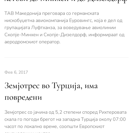
ТАВ Македонија преговара со германската
нискобуџетна авиокомпанија Еуровингс, која е дел од
групацијата Луфтханза, за воведување авиолинии
Скопје-Минхен и Скопје-Дизелдорф, информираат од
аеродромскиот оператор.
Фев 6, 2017
Земјотрес во Турција, има
повредени
Земјотрес со јачина од 5,2 степени според Рихтеровата
скала го погоди брегот на западна Турција околу 07:00
часот по локално време, соопшти Европскиот