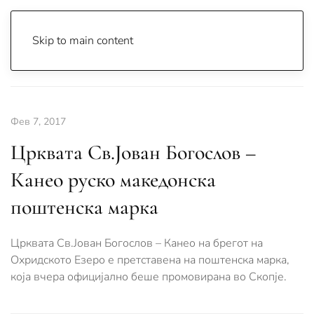
Skip to main content
Почетна
Archive
Сцена & Муабети
Фев 7, 2017
Црквата Св.Јован Богослов –
Канео руско македонска
поштенска марка
Црквата Св.Јован Богослов – Канео на брегот на
Охридското Езеро е претставена на поштенска марка,
која вчера официјално беше промовирана во Скопје.