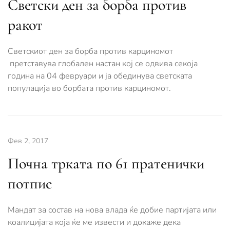
Светски ден за борба против
ракот
Светскиот ден за борба против карциномот
претставува глобален настан кој се одвива секоја
година на 04 февруари и ја обединува светската
популација во борбата против карциномот.
Фев 2, 2017
Почна трката по 61 пратенички
потпис
Мандат за состав на нова влада ќе добие партијата или
коалицијата која ќе ме извести и докаже дека