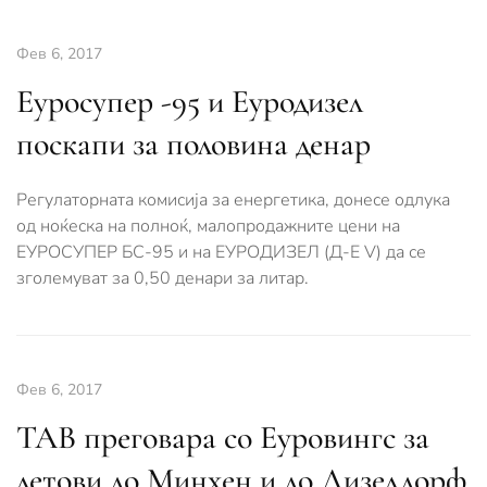
Фев 6, 2017
Еуросупер -95 и Еуродизел
поскапи за половина денар
Регулаторната комисија за енергетика, донесе одлука
од ноќеска на полноќ, малопродажните цени на
ЕУРОСУПЕР БС-95 и на ЕУРОДИЗЕЛ (Д-Е V) да се
зголемуват за 0,50 денари за литар.
Фев 6, 2017
ТАВ преговара со Еуровингс за
летови до Минхен и до Дизелдорф