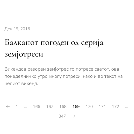
Дек 19, 2016
Балканот погоден од серија
земјотреси
Викендов разорен земјотрес го потресе светот, ова
понеделничко утро многу потреси, како и во текот на
целиот викенд.
1
…
166
167
168
169
170
171
172
…
347