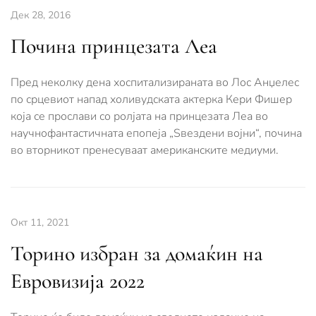
Дек 28, 2016
Починa принцезата Леа
Пред неколку дена хоспитализираната во Лос Анџелес
по срцевиот напад холивудската актерка Кери Фишер
која се прослави со ролјата на принцезата Леа во
научнофантастичната епопеја „Ѕвездени војни“, почина
во вторникот пренесуваат американските медиуми.
Окт 11, 2021
Торино избран за домаќин на
Евровизија 2022