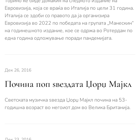
Торино ќе биде домаќин на следното издание на
Евровизија, која се враќа во Италија по цели 31 година.
Италија се здоби со правото да ја организира
Евровизија во 2022 по победата на групата „Манескин“
на годинешното издание, кое се одржа во Ротердам по
една година одложување поради пандемијата.
Дек 26, 2016
Почина поп ѕвездата Џорџ Мајкл
Светската музичка ѕвезда Џорџ Мајкл почина на 53-
годишна возраст во негоиот дом во Велика Британија.
Дек 23, 2016