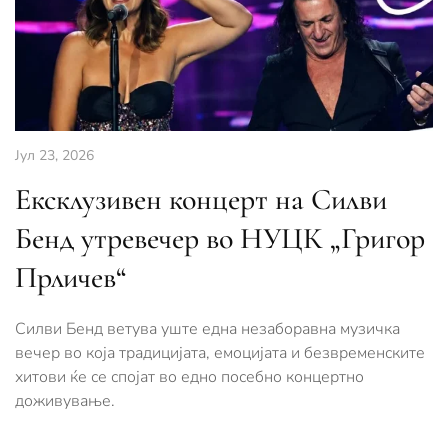
Јул 23, 2026
Ексклузивен концерт на Силви
Бенд утревечер во НУЦК „Григор
Прличев“
Силви Бенд ветува уште една незаборавна музичка
вечер во која традицијата, емоцијата и безвременските
хитови ќе се спојат во едно посебно концертно
доживување.