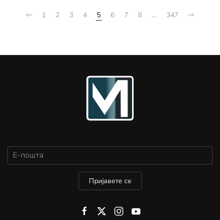
1
2
3
4
5
6
7
8
…
347
Пријавете се