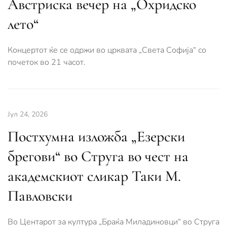
Австриска вечер на „Охридско
лето“
Концертот ќе се одржи во црквата „Света Софија“ со
почеток во 21 часот.
Јул 24, 2026
Постхумна изложба „Езерски
брегови“ во Струга во чест на
академскиот сликар Таки М.
Павловски
Во Центарот за култура „Браќа Миладиновци“ во Струга