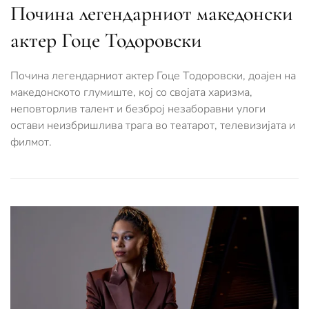
Почина легендарниот македонски
актер Гоце Тодоровски
Почина легендарниот актер Гоце Тодоровски, доајен на
македонското глумиште, кој со својата харизма,
неповторлив талент и безброј незаборавни улоги
остави неизбришлива трага во театарот, телевизијата и
филмот.