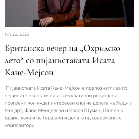
Јул 26, 2026
Британска вечер на „Охридско
лето“ со пијанистаката Исата
Кане-Мејсон
Пијанистката Исата Кане-Мејсон е препознатлива по
нејзините еклектични и стимулативни рецитални
програми кои нудат интересен спој на делата на Хајдн и
Моцарт, Фани Менделсон и Клара Шуман, Шопен и
Брамс, како и на Гершвин и делата од современите
композитори.