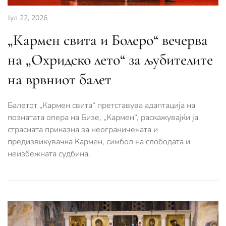
Јул 22, 2026
„Кармен свита и Болеро“ вечерва
на „Охридско лето“ за љубителите
на врвниот балет
Балетот „Кармен свита“ претставува адаптација на
познатата опера на Бизе, „Кармен“, раскажувајќи ја
страсната приказна за неограничената и
предизвикувачка Кармен, симбол на слободата и
неизбежната судбина.