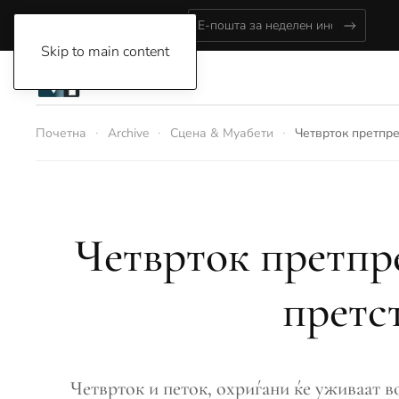
Friday, August 7, 2026
Skip to main content
Почетна
Archive
Сцена & Муабети
Четврток претпре
Четврток претпре
претс
Четврток и петок, охриѓани ќе уживаат в