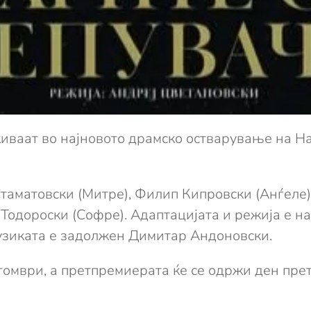
уживаат во најновото драмско остварување на 
Стаматовски (Митре), Филип Кипровски (Анѓеле)
 Тодороски (Софре). Адаптацијата и режија е на
музиката е задолжен Димитар Андоновски.
томври, а претпремиерата ќе се одржи ден прет