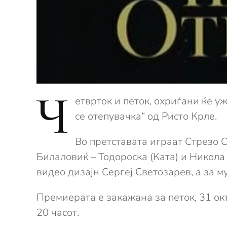
Ч
етврток и петок, охриѓани ќе 
се отепувачка“ од Ристо Крле.
Во претставата играат Стрезо 
Билаловиќ – Тодороска (Ката) и Никола
видео дизајн Сергеј Светозарев, а за 
Премиерата е закажана за петок, 31 ок
20 часот.