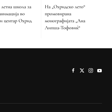
 летна школа за
На „Охридско лето“
анимација во
промовирана
и центар Охрид
монографијата „Ана
Липша-Тофовиќ“