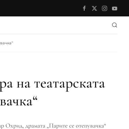
увачка“
ра на театарската
вачка“
ар Охрид, драмата „Парите се отепувачка“