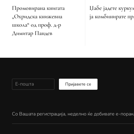
Промовирана книгата
Џабе јадете курку
„Охридска книжевна
ја комбинирате п
школа“ од проф. д-р
Димитар Пандев
Пријавете се
Со Вашата регистрација, неделно ќе добивате е-порак