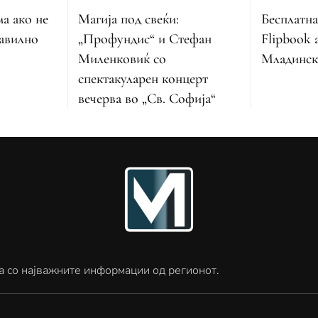
Магија под свеќи:
Бесплатна
ма ако не
„Профундис“ и Стефан
Flipbook 
равилно
Миленковиќ со
Младинск
спектакуларен концерт
вечерва во „Св. Софија“
а со најважните информации од регионот.