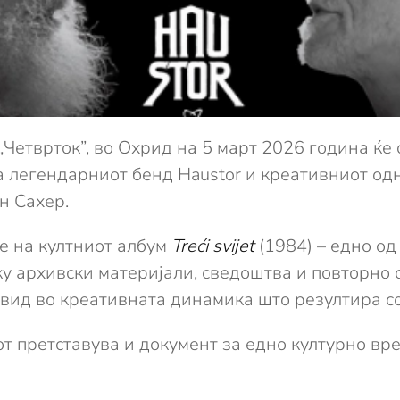
„Четврток”, во Охрид на 5 март 2026 година ќе
на легендарниот бенд Haustor и креативниот од
н Сахер.
е на култниот албум
Treći svijet
(1984) – едно од
ку архивски материјали, сведоштва и повторно
вид во креативната динамика што резултира со 
т претставува и документ за едно културно вре