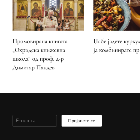
Промовирана книгата
Џабе јадете курку
„Охридска книжевна
ја комбинирате п
школа“ од проф. д-р
Димитар Пандев
Пријавете се