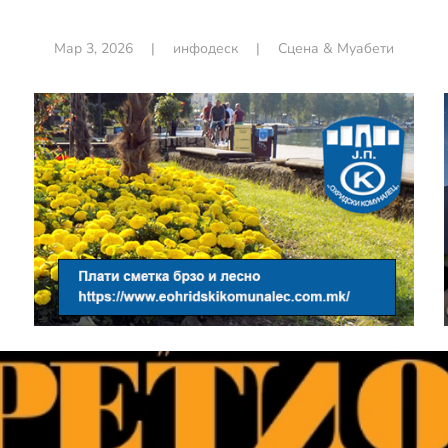
Мар 3, 2026
|
инфодеск
|
Сцена & Муабети