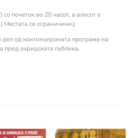
о почеток во 20 часот, а влесот е
.( Местата се ограничени.)
о дел од континуираната програма на
а пред охридската публика.