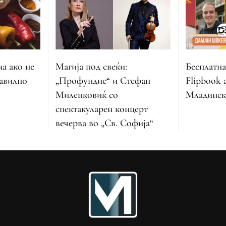
Магија под свеќи:
Бесплатна
ма ако не
„Профундис“ и Стефан
Flipbook 
равилно
Миленковиќ со
Младинск
спектакуларен концерт
вечерва во „Св. Софија“