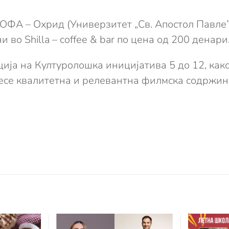
ФА – Охрид (Универзитет „Св. Апостол Павле”) с
и во Shilla – coffee & bar по цена од 200 денари
ија на Културолошка иницијатива 5 до 12, как
онесе квалитетна и релевантна филмска содржин