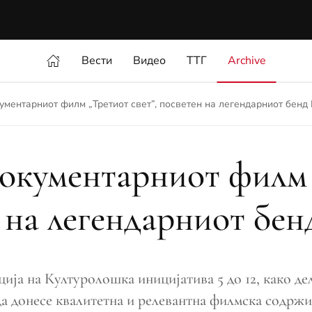
Вести
Видео
ТТГ
Archive
ументарниот филм „Третиот свет”, посветен на легендарниот бенд 
окументарниот филм 
 на легендарниот бен
ција на Културолошка иницијатива 5 до 12, како д
 да донесе квалитетна и релевантна филмска содрж