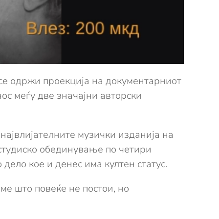
 се одржи проекција на документарниот
нос меѓу две значајни авторски
 највлијателните музички изданија на
 студиско обединување по четири
дело кое и денес има култен статус.
ме што повеќе не постои, но