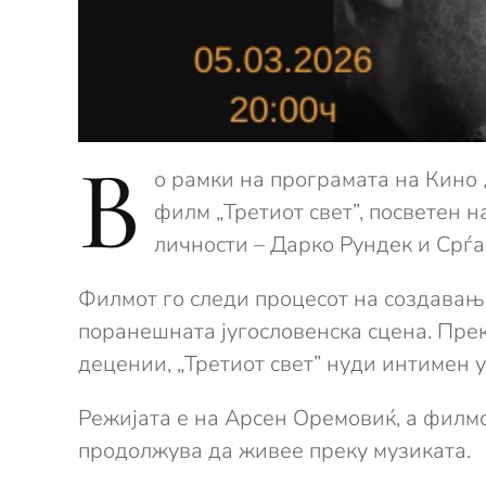
В
о рамки на програмата на Кино 
филм „Третиот свет”, посветен 
личности – Дарко Рундек и Срѓа
Филмот го следи процесот на создавањ
поранешната југословенска сцена. Пре
децении, „Третиот свет” нуди интимен у
Режијата е на Арсен Оремовиќ, а филмо
продолжува да живее преку музиката.