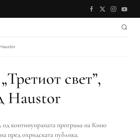
Haustor
„Третиот свет”,
д Haustor
ел од континуираната програма на Кино
ина пред охридската публика.