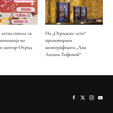
 летна школа за
На „Охридско лето“
анимација во
промовирана
и центар Охрид
монографијата „Ана
Липша-Тофовиќ“