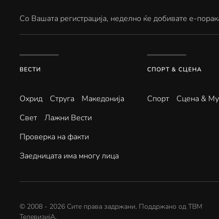
Со Вашата регистрација, неделно ќе добивате е-порак
ВЕСТИ
СПОРТ & СЦЕНА
Охрид
Струга
Македонија
Спорт
Сцена & Му
Свет
Лажни Вести
Проверка на факти
Заедницата има многу лица
© 2008 -
2026
Сите права задржани. Поддржано од
ТВМ
ТелевизијА
.