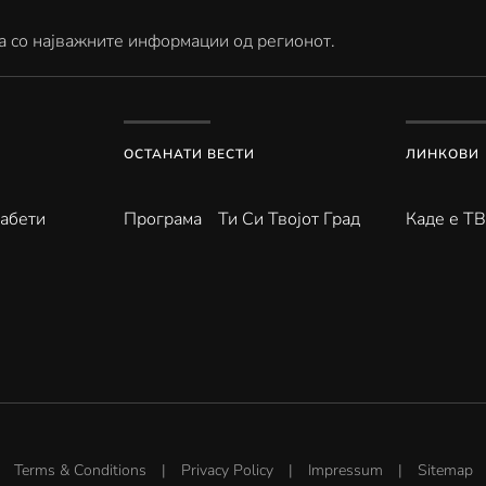
а со најважните информации од регионот.
ОСТАНАТИ ВЕСТИ
ЛИНКОВИ
абети
Програма
Ти Си Твојот Град
Каде е Т
Terms & Conditions
|
Privacy Policy
|
Impressum
|
Sitemap