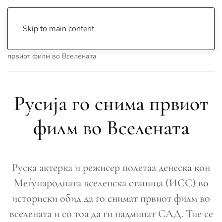
Skip to main content
Почетна
Archive
Сцена & Муабети
Русија го снима
првиот филм во Вселената
Русија го снима првиот
филм во Вселената
Руска актерка и режисер полетаа денеска кон
Меѓународната вселенска станица (ИСС) во
историски обид да го снимат првиот филм во
вселената и со тоа да ги надминат САД. Тие се