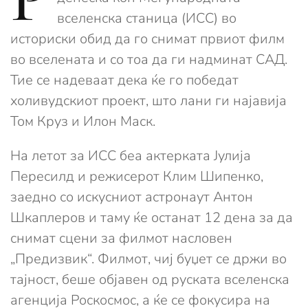
вселенска станица (ИСС) во
историски обид да го снимат првиот филм
во вселената и со тоа да ги надминат САД.
Тие се надеваат дека ќе го победат
холивудскиот проект, што лани ги најавија
Том Круз и Илон Маск.
На летот за ИСС беа актерката Јулија
Пересилд и режисерот Клим Шипенко,
заедно со искусниот астронаут Антон
Шкаплеров и таму ќе останат 12 дена за да
снимат сцени за филмот насловен
„Предизвик“. Филмот, чиј буџет се држи во
тајност, беше објавен од руската вселенска
агенција Роскосмос, а ќе се фокусира на