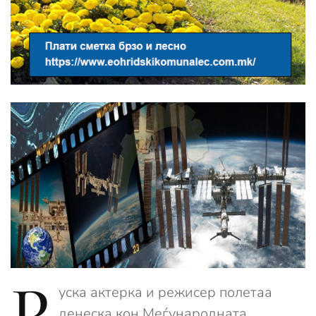
Р
уска актерка и режисер полетаа
денеска кон Меѓународната