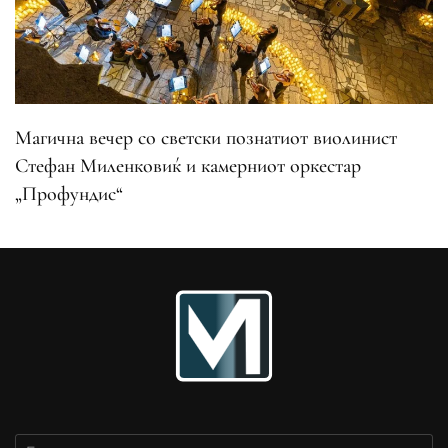
Магична вечер со светски познатиот виолинист
Стефан Миленковиќ и камерниот оркестар
„Профундис“