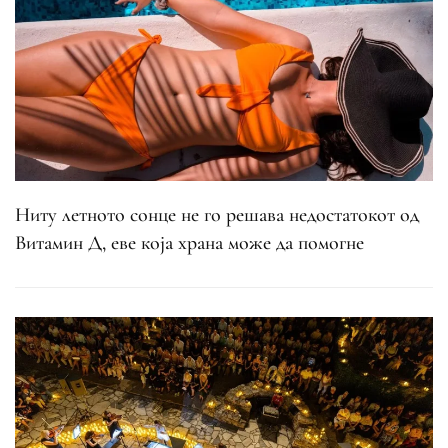
Ниту летното сонце не го решава недостатокот од
Витамин Д, еве која храна може да помогне