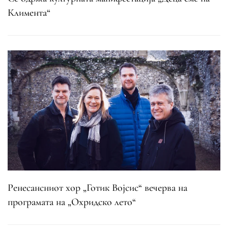
Климента“
Ренесансниот хор „Готик Војсис“ вечерва на
програмата на „Охридско лето“