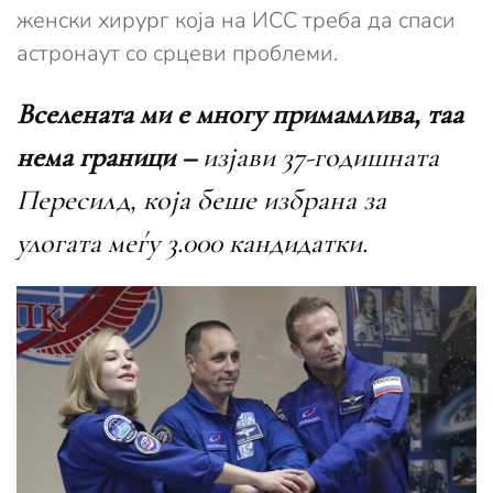
женски хирург која на ИСС треба да спаси
астронаут со срцеви проблеми.
Вселената ми е многу примамлива, таа
нема граници –
изјави 37-годишната
Пересилд, која беше избрана за
улогата меѓу 3.000 кандидатки.