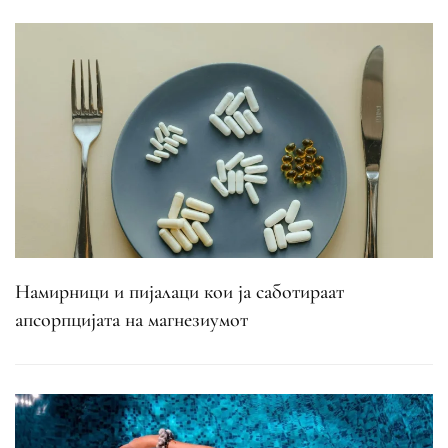
Намирници и пијалаци кои ја саботираат
апсорпцијата на магнезиумот