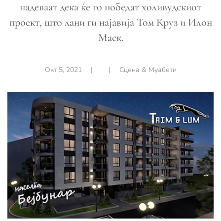
надеваат дека ќе го победат холивудскиот
проект, што лани ги најавија Том Круз и Илон
Маск.
Окт 5, 2021
|
|
Сцена & Муабети