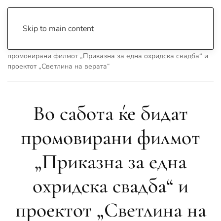
Skip to main content
Почетна
Archive
Сцена & Муабети
Во сабота ќе бидат
промовирани филмот „Приказна за една охридска свадба“ и
проектот „Светлина на верата“
Во сабота ќе бидат
промовирани филмот
„Приказна за една
охридска свадба“ и
проектот „Светлина на