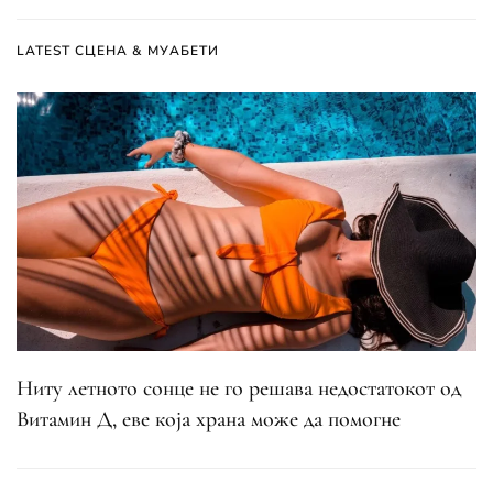
LATEST СЦЕНА & МУАБЕТИ
Ниту летното сонце не го решава недостатокот од
Витамин Д, еве која храна може да помогне