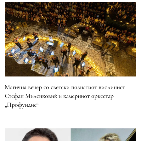
Магична вечер со светски познатиот виолинист
Стефан Миленковиќ и камерниот оркестар
„Профундис“