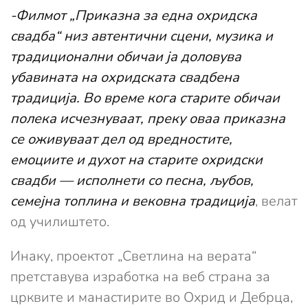
-Филмот „Приказна за една охридска
свадба“ низ автентични сцени, музика и
традиционални обичаи ја доловува
убавината на охридската свадбена
традиција. Во време кога старите обичаи
полека исчезнуваат, преку оваа приказна
се оживуваат дел од вредностите,
емоциите и духот на старите охридски
свадби — исполнети со песна, љубов,
семејна топлина и вековна традиција
, велат
од училиштето.
Инаку, проектот „Светлина на верата“
претставува изработка на веб страна за
црквите и манастирите во Охрид и Дебрца,