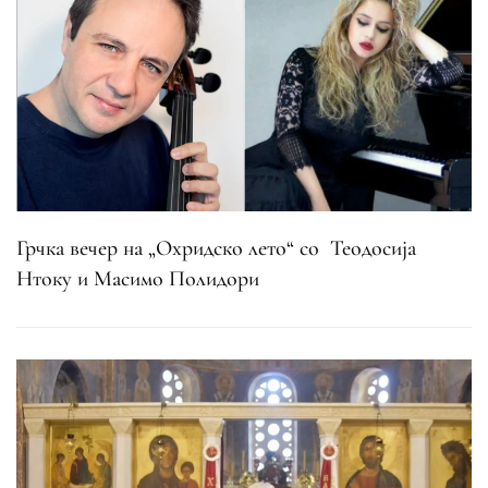
Грчка вечер на „Охридско лето“ со Теодосија
Нтоку и Масимо Полидори