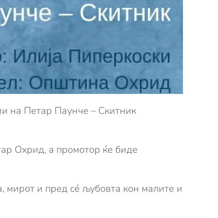
ии на Петар Паунче – Скитник
ар Охрид, а промотор ќе биде
а, мирот и пред сé љубовта кон малите и