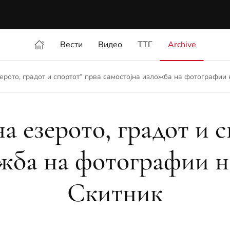
Вести
Видео
ТТГ
Archive
ерото, градот и спортот“ прва самостојна изложба на фотографии
а езерото, градот и 
ожба на фотографии н
Скитник