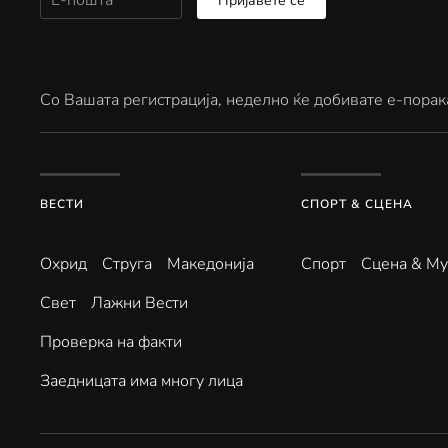
Пријавете се
Со Вашата регистрација, неделно ќе добивате е-порак
ВЕСТИ
СПОРТ & СЦЕНА
Охрид
Струга
Македонија
Спорт
Сцена & Му
Свет
Лажни Вести
Проверка на факти
Заедницата има многу лица