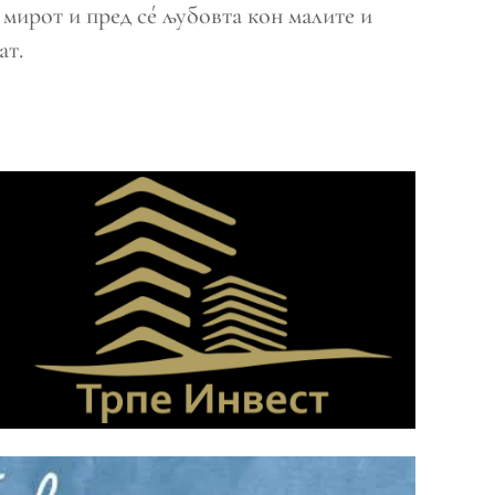
 мирот и пред сé љубовта кон малите и
ат.