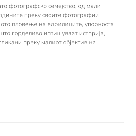
ато фотографско семејство, од мали
 годините преку своите фотографии
рното пловење на едрилиците, упорноста
ишто горделиво испишуваат историја,
сликани преку малиот објектив на