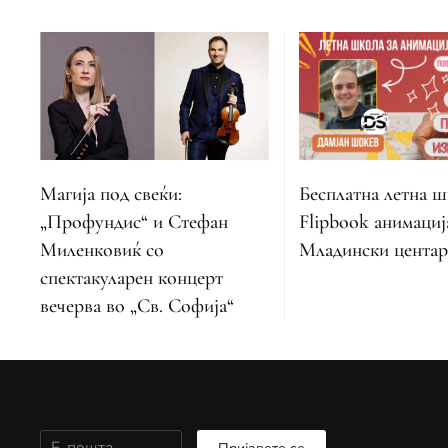
Магија под свеќи:
Бесплатна летна ш
„Профундис“ и Стефан
Flipbook анимациј
Миленковиќ со
Младински цента
спектакуларен концерт
вечерва во „Св. Софија“