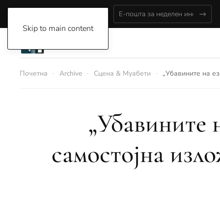
Thursday, August 6, 2026
Skip to main content
Почетна
Archive
Сцена & Муабети
„Убавините на ез
„Убавините н
самостојна изл