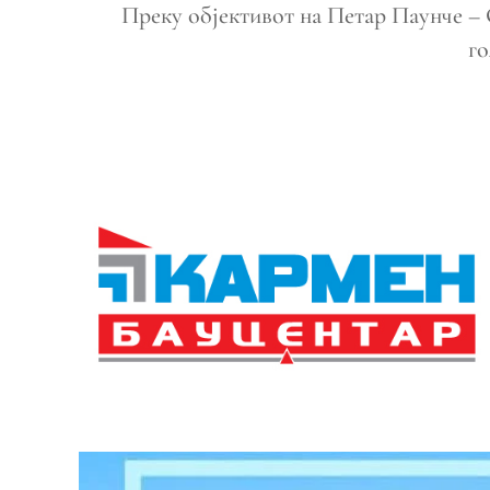
Преку објективот на Петар Паунче – С
го