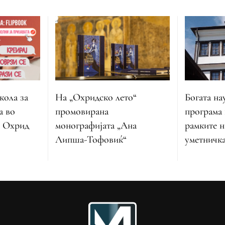
Богата на
кола за
На „Охридско лето“
програма 
а во
промовирана
рамките н
р Охрид
монографијата „Ана
уметничка
Липша-Тофовиќ“