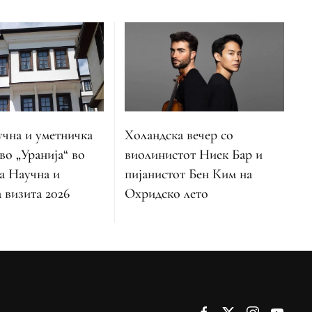
учна и уметничка
Холандска вечер со
во „Уранија“ во
виолинистот Ниек Бар и
а Научна и
пијанистот Бен Ким на
 визита 2026
Охридско лето