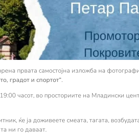
орена првата самостојна изложба на фотограф
то, градот и спортот“
.
19:00 часот, во просториите на Младински цент
тник, ќе ја доживеете смеата, тагата, возбудат
а ни го даваат.