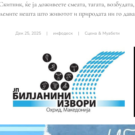
китник, ќе ја доживеете смеата, тагата, возбудата,
лемите нешта што животот и природата ни го дава
Дек 25, 2025
|
инфодеск
|
Сцена & Муабети