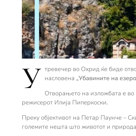
У
тревечер во Охрид ќе биде отв
насловена
„Убавините на езеро
Отворањето на изложбата е во 
режисерот Илија Пиперкоски
.
Преку објективот на Петар Паунче – Ски
големите нешта што животот и природат