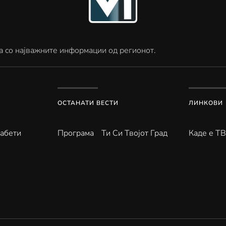
а со најважните информации од регионот.
ОСТАНАТИ ВЕСТИ
ЛИНКОВИ
абети
Програма
Ти Си Твојот Град
Каде е Т