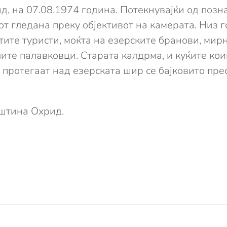
, на 07.08.1974 година. Потекнувајќи од позн
тот гледана преку објективот на камерата. Низ
тите туристи, моќта на езерските бранови, ми
ите палавковци. Старата калдрма, и куќите ко
 протегаат над езерската шир се бајковито пре
пштина Охрид.