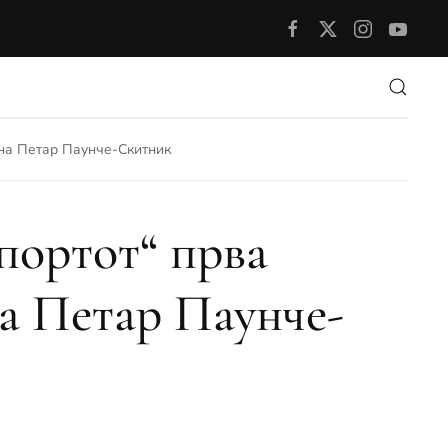
 на Петар Паунче-Скитник
спортот“ прва
а Петар Паунче-