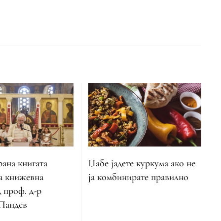
ана книгата
Џабе јадете куркума ако не
а книжевна
ја комбинирате правилно
 проф. д-р
Пандев