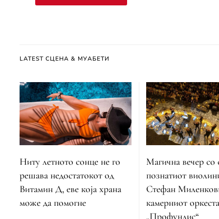
LATEST СЦЕНА & МУАБЕТИ
Ниту летното сонце не го
Магична вечер со 
решава недостатокот од
познатиот виолин
Витамин Д, еве која храна
Стефан Миленков
може да помогне
камерниот оркест
„Профундис“