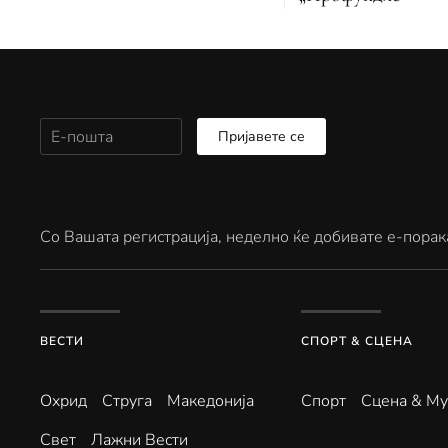
Пријавете се
Со Вашата регистрација, неделно ќе добивате е-порак
ВЕСТИ
СПОРТ & СЦЕНА
Охрид
Струга
Македонија
Спорт
Сцена & Му
Свет
Лажни Вести