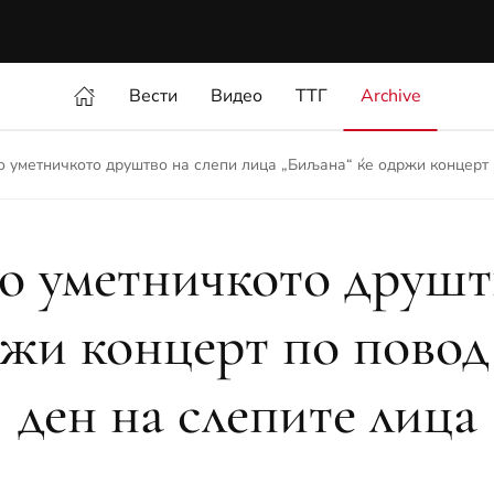
Вести
Видео
ТТГ
Archive
о уметничкото друштво на слепи лица „Биљана“ ќе одржи концерт 
о уметничкото друшт
ржи концерт по пово
ден на слепите лица