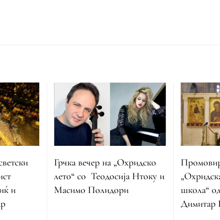
Промовир
Грчка вечер на „Охридско
светски
„Охридск
лето“ со Теодосија Нтоку и
ист
школа“ од
Масимо Полидори
иќ и
Димитар 
ар