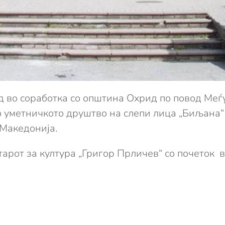
 во соработка со општина Охрид по повод Меѓ
 уметничкото друштво на слепи лица „Биљана“
 Македонија.
арот за култура „Григор Прличев“ со почеток во