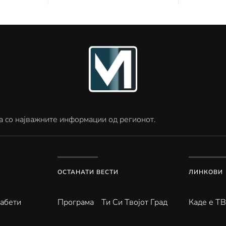
а со најважните информации од регионот.
ОСТАНАТИ ВЕСТИ
ЛИНКОВИ
абети
Програма
Ти Си Твојот Град
Каде е Т