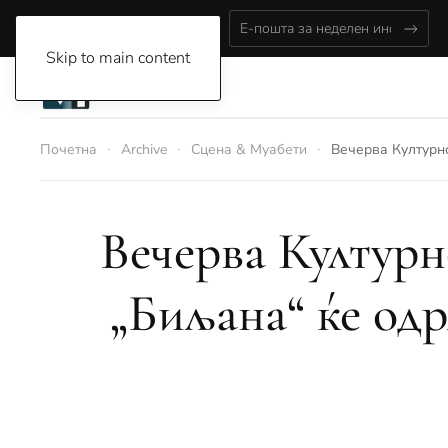
Saturday, August 8, 2026
Skip to main content
Почетна
Archive
Сцена & Муабети
Вечерва Културн
Вечерва Културн
„Биљана“ ќе од