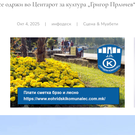
е одржи во Центарот за култура „Григор Прличев“ 
Окт 4, 2025
|
инфодеск
|
Сцена & Муабети