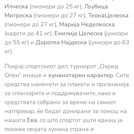
Илческа
(пионери до 25 кг),
Љубица
Митреска
(пионери до 27 кг),
ТеонаЦелеска
(пионери до 27 кг),
Марија Неделкоска
(кадети до 41 кг),
Емилија Целеска
(јуниори
до 55 кг) и
Доротеа Најдеска
(јуниори до 63
кг).
Покрај спортскиот дел, турнирот „Охрид
Опен“ имаше и
хуманитарен карактер
. Сите
средства наменети за плакети и признанија
за спонзорите и поддржувачите, како и
средствата собрани за време на самиот
натпревар, ќе бидат донирани за помош на
нашата
Ева
, со што спортот уште еднаш ја
покажа својата хумана страна и