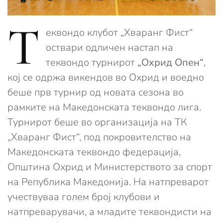
Т
еквондо клубот „Хваранг Фист“
оствари одличен настап на
теквондо турнирот
„Охрид Опен“
,
кој се одржа викендов во Охрид и воедно
беше прв турнир од новата сезона во
рамките на Македонската теквондо лига.
Турнирот беше во организација на ТК
„Хваранг Фист“, под покровителство на
Македонската теквондо федерација,
Општина Охрид и Министерството за спорт
на Република Македонија. На натпреварот
учествуваа голем број клубови и
натпреварувачи, а младите теквондисти на