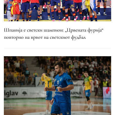
Шпанија е светски шампион: „Црвената фурија“
повторно на врвот на светскиот фудбал