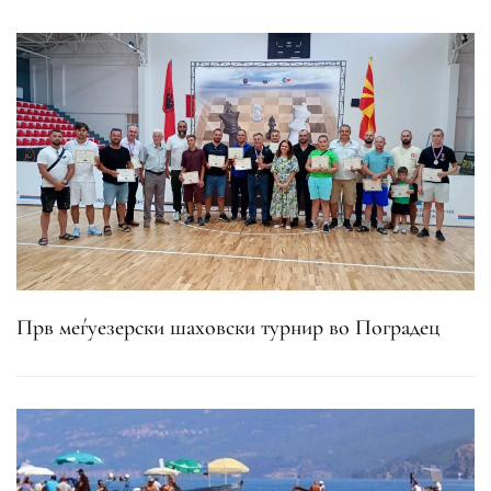
Прв меѓуезерски шаховски турнир во Поградец