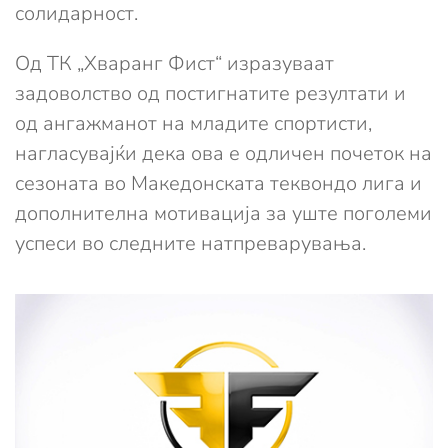
солидарност.
Од ТК „Хваранг Фист“ изразуваат
задоволство од постигнатите резултати и
од ангажманот на младите спортисти,
нагласувајќи дека ова е одличен почеток на
сезоната во Македонската теквондо лига и
дополнителна мотивација за уште поголеми
успеси во следните натпреварувања.