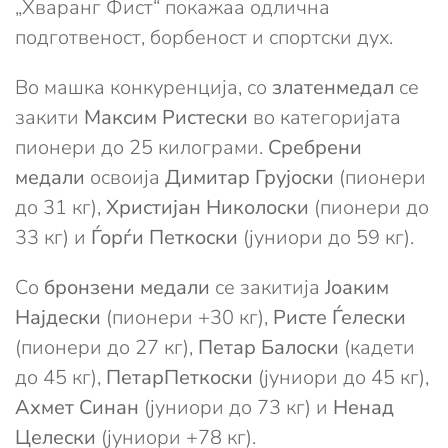
„Хваранг Фист“ покажаа одлична
подготвеност, борбеност и спортски дух.
Во машка конкуренција, со
златенмедал
се
закити
Максим Ристески
во категоријата
пионери до 25 килограми.
Сребрени
медали
освоија
Димитар Грујоски
(пионери
до 31 кг),
Христијан Николоски
(пионери до
33 кг) и
Ѓорѓи Петкоски
(јуниори до 59 кг).
Со
бронзени медали
се закитија
Јоаким
Најдески
(пионери +30 кг),
Ристе Ѓелески
(пионери до 27 кг),
Петар Балоски
(кадети
до 45 кг),
ПетарПеткоски
(јуниори до 45 кг),
Ахмет Синан
(јуниори до 73 кг) и
Ненад
Целески
(јуниори +78 кг).