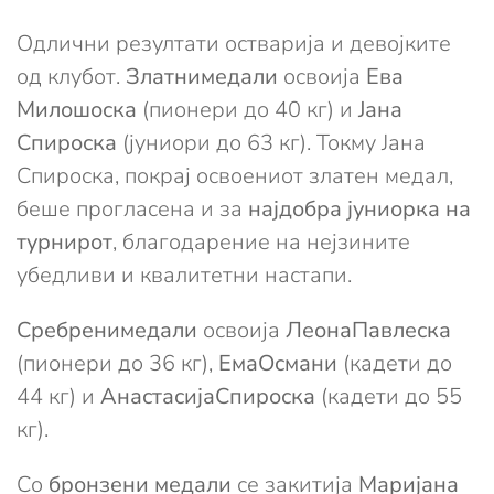
Одлични резултати остварија и девојките
од клубот.
Златнимедали
освоија
Ева
Милошоска
(пионери до 40 кг) и
Јана
Спироска
(јуниори до 63 кг). Токму Јана
Спироска, покрај освоениот златен медал,
беше прогласена и за
најдобра јуниорка на
турнирот
, благодарение на нејзините
убедливи и квалитетни настапи.
Сребрени
медали
освоија
Леона
Павлеска
(пионери до 36 кг),
Ема
Османи
(кадети до
44 кг) и
Анастасија
Спироска
(кадети до 55
кг).
Со
бронзени медали
се закитија
Маријана