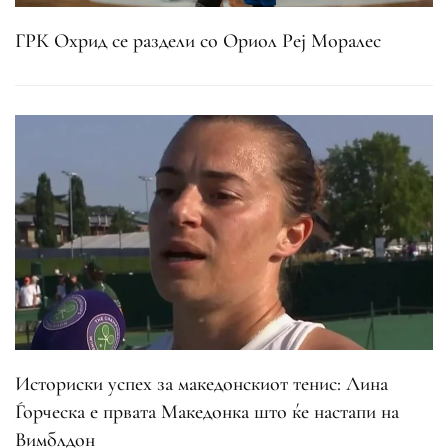
ГРК Охрид се раздели со Ориол Реј Моралес
Историски успех за македонскиот тенис: Лина
Ѓорческа е првата Македонка што ќе настапи на
Вимблдон