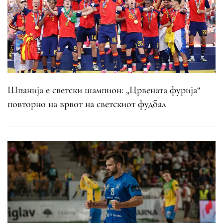
Шпанија е светски шампион: „Црвената фурија“
повторно на врвот на светскиот фудбал