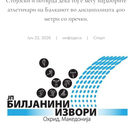
Стојоски и потврда дека тој е меѓу најдобрите
атлетичари на Балканот во дисциплината 400
метри со пречки.
Јун 22, 2026
|
инфодеск
|
Спорт