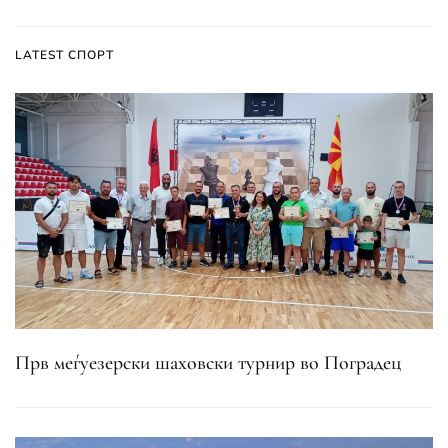
LATEST СПОРТ
Прв меѓуезерски шаховски турнир во Поградец