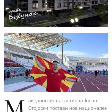
М
акедонскиот атлетичар Јован
Стојоски постави нов национален