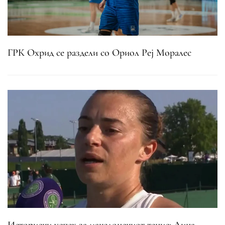
ГРК Охрид се раздели со Ориол Реј Моралес
Историски успех за македонскиот тенис: Лина