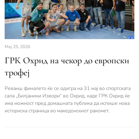
Мај 25, 2026
ГРК Охрид на чекор до европски
трофеј
Реванш финалето ќе се одигра на 31 мај во спортската
сала „Билјанини Извори“ во Охрид, каде ГРК Охрид ќе
има можност пред домашната публика да испише нова
историска страница во македонскиот ракомет.