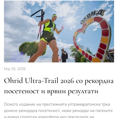
Мај 25, 2026
Ohrid Ultra-Trail 2026 со рекордна
посетеност и врвни резултати
Осмото издание на престижната ултрамаратонска трка
донесе рекордна посетеност, нови рекорди на патеките
и врвна спортска атмосфера низ пределите на