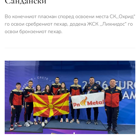
Сандански
Во конечниот пласман според освоени места СК,,Охрид“
го освои сребрениот пехар, додека ЖСК ,,Лихнидос“ го
освои бронзениот пехар.