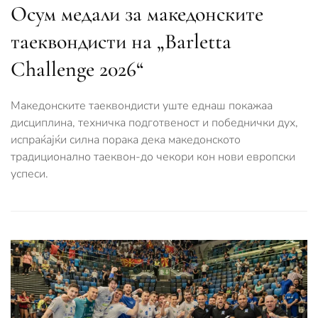
Осум медали за македонските
таеквондисти на „Barletta
Challenge 2026“
Македонските таеквондисти уште еднаш покажаа
дисциплина, техничка подготвеност и победнички дух,
испраќајќи силна порака дека македонското
традиционално таеквон-до чекори кон нови европски
успеси.