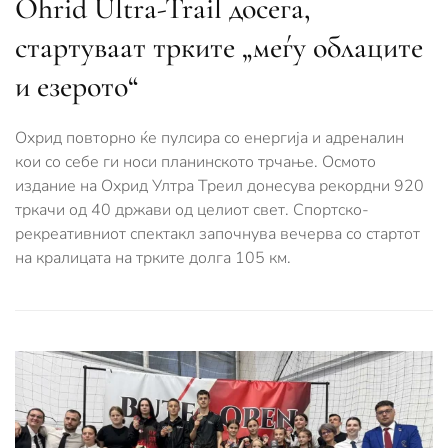
Ohrid Ultra-Trail досега,
стартуваат трките „меѓу облаците
и езерото“
Охрид повторно ќе пулсира со енергија и адреналин
кои со себе ги носи планинското трчање. Осмото
издание на Охрид Ултра Треил донесува рекордни 920
тркачи од 40 држави од целиот свет. Спортско-
рекреативниот спектакл започнува вечерва со стартот
на кралицата на трките долга 105 км.