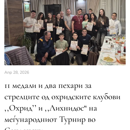
Апр 28, 2026
11 медали и два пехари за
стрелците од охридските клубови
,,Охрид’’ и ,,Лихнидос“ на
меѓународниот Турнир во