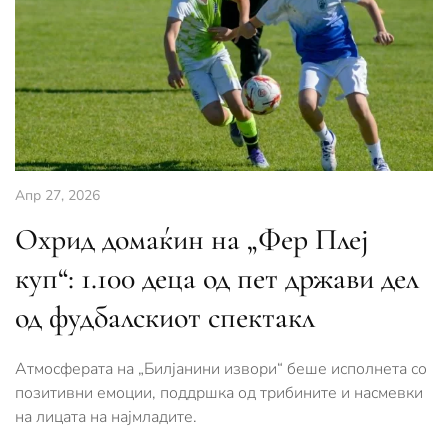
Апр 27, 2026
Охрид домаќин на „Фер Плеј
куп“: 1.100 деца од пет држави дел
од фудбалскиот спектакл
Атмосферата на „Билјанини извори“ беше исполнета со
позитивни емоции, поддршка од трибините и насмевки
на лицата на најмладите.