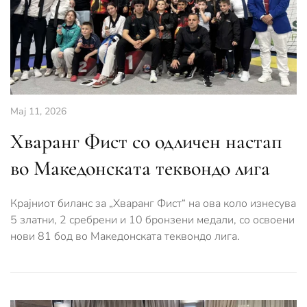
Мај 11, 2026
Хваранг Фист со одличен настап
во Македонската теквондо лига
Крајниот биланс за „Хваранг Фист“ на ова коло изнесува
5 златни, 2 сребрени и 10 бронзени медали, со освоени
нови 81 бод во Македонската теквондо лига.