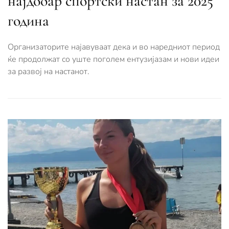
најдобар спортски настан за 2025
година
Организаторите најавуваат дека и во наредниот период
ќе продолжат со уште поголем ентузијазам и нови идеи
за развој на настанот.