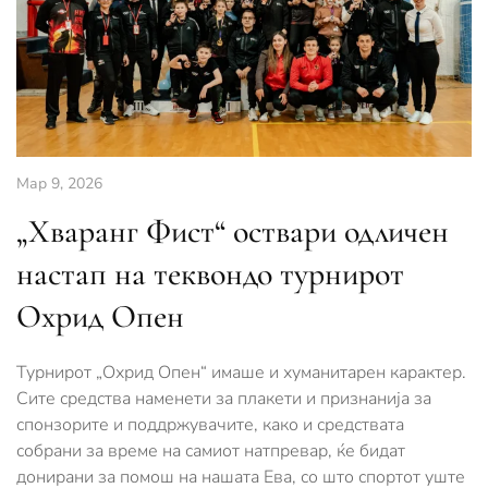
Мар 9, 2026
„Хваранг Фист“ оствари одличен
настап на теквондо турнирот
Охрид Опен
Турнирот „Охрид Опен“ имаше и хуманитарен карактер.
Сите средства наменети за плакети и признанија за
спонзорите и поддржувачите, како и средствата
собрани за време на самиот натпревар, ќе бидат
донирани за помош на нашата Ева, со што спортот уште