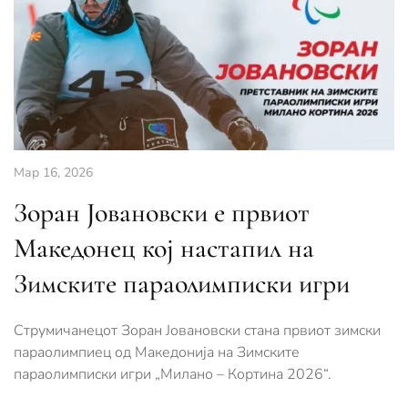
Мар 16, 2026
Зоран Јовановски е првиот
Македонец кој настапил на
Зимските параолимписки игри
Струмичанецот Зоран Јовановски стана првиот зимски
параолимпиец од Македонија на Зимските
параолимписки игри „Милано – Кортина 2026“.