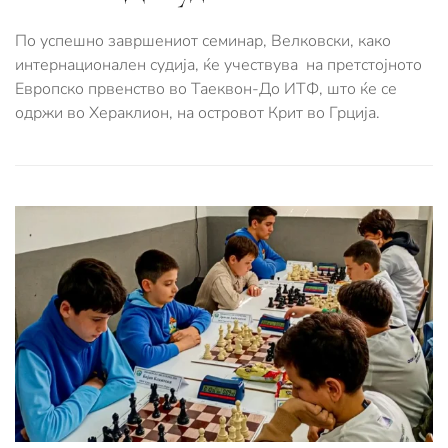
По успешно завршениот семинар, Велковски, како
интернационален судија, ќе учествува на претстојното
Европско првенство во Таеквон-До ИТФ, што ќе се
одржи во Хераклион, на островот Крит во Грција.