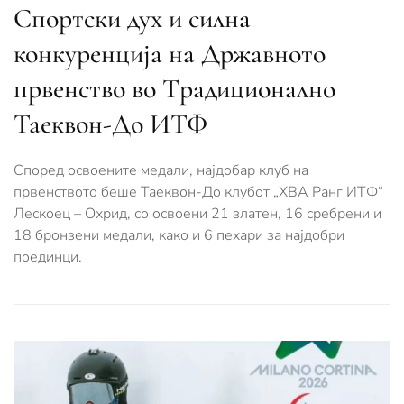
Спортски дух и силна
конкуренција на Државното
првенство во Tрадиционално
Таеквон-До ИТФ
Според освоените медали, најдобар клуб на
првенството беше Таеквон-До клубот „ХВА Ранг ИТФ“
Лескоец – Охрид, со освоени 21 златен, 16 сребрени и
18 бронзени медали, како и 6 пехари за најдобри
поединци.