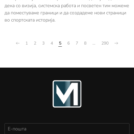
дека со визија, системска работа и посветен тим можеме
да поместуваме граници и да создадеме нови страници
во спортската историја.
1
2
3
4
5
6
7
8
…
290