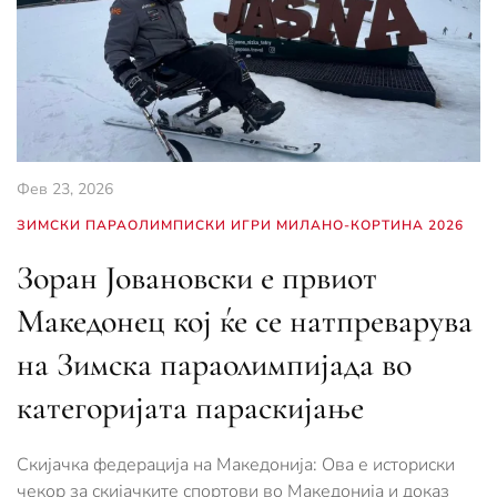
Фев 23, 2026
ЗИМСКИ ПАРАОЛИМПИСКИ ИГРИ МИЛАНО-КОРТИНА 2026
Зоран Јовановски е првиот
Македонец кој ќе се натпреварува
на Зимска параолимпијада во
категоријата параскијање
Скијачка федерација на Македонија: Ова е историски
чекор за скијачките спортови во Македонија и доказ