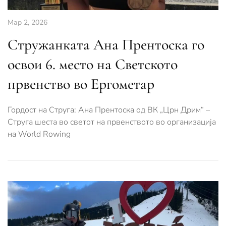
Мар 2, 2026
Стружанката Ана Прентоска го
освои 6. место на Светското
првенство во Ергометар
Гордост на Струга: Ана Прентоска од ВК „Црн Дрим“ –
Струга шеста во светот на првенството во организација
на World Rowing