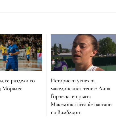
Историски успех за
 се раздели со
македонскиот тенис: Лина
ј Моралес
Ѓорческа е првата
Македонка што ќе настапи
на Вимблдон