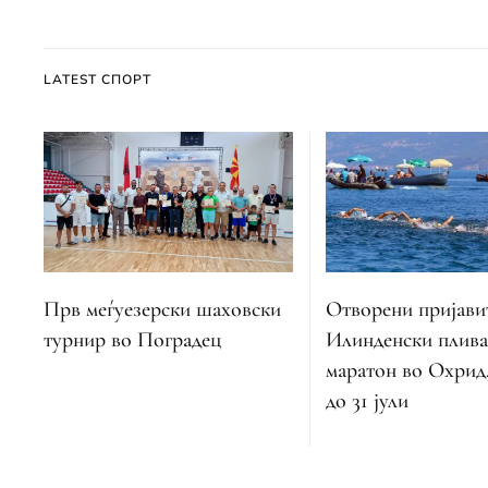
LATEST СПОРТ
Отворени пријавит
Прв меѓуезерски шаховски
Илинденски плива
турнир во Поградец
маратон во Охрид,
до 31 јули