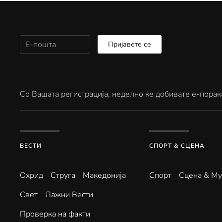
Пријавете се
Со Вашата регистрација, неделно ќе добивате е-порак
ВЕСТИ
СПОРТ & СЦЕНА
Охрид
Струга
Македонија
Спорт
Сцена & Му
Свет
Лажни Вести
Проверка на факти