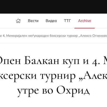
Вести
Видео
ТТГ
Archive
и 4. Меморијален меѓународен боксерски турнир „Алексо Огненовс
пен Балкан куп и 4.
ксерски турнир „Але
утре во Охрид