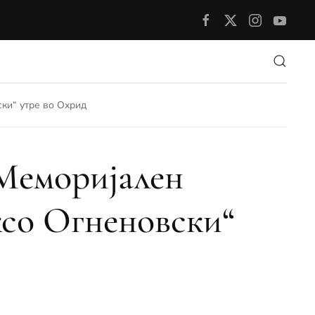
ки“ утре во Охрид
 Меморијален
ксо Огненовски“