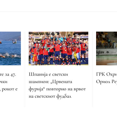
е за 47.
Шпанија е светски
ГРК Охрид
чки
шампион: „Црвената
Ориол Ре
 рокот е
фурија“ повторно на врвот
на светскиот фудбал