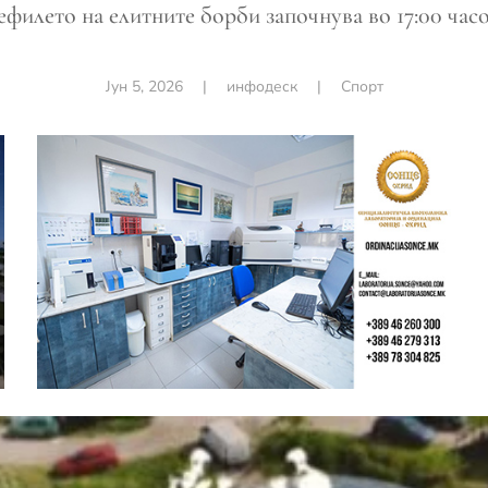
филето на елитните борби започнува во 17:00 час
Јун 5, 2026
|
инфодеск
|
Спорт