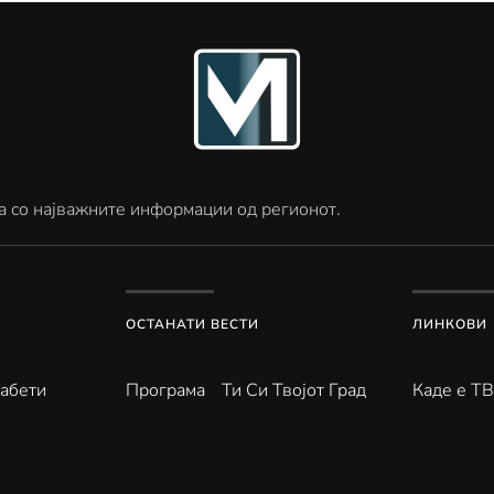
а со најважните информации од регионот.
ОСТАНАТИ ВЕСТИ
ЛИНКОВИ
абети
Програма
Ти Си Твојот Град
Каде е Т