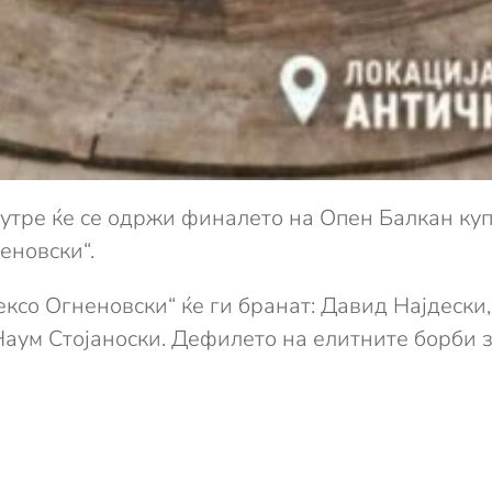
 утре ќе се одржи финалето на Опен Балкан ку
еновски“.
ексо Огненовски“ ќе ги бранат: Давид Најдески,
аум Стојаноски. Дефилето на елитните борби з