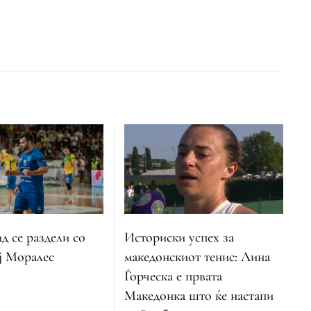
Историски успех за
 се раздели со
македонскиот тенис: Лина
ј Моралес
Ѓорческа е првата
Македонка што ќе настапи