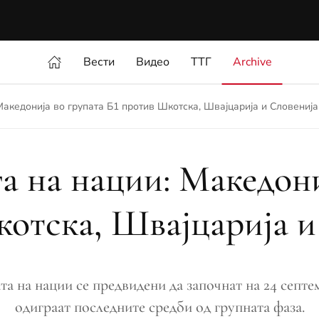
Вести
Видео
ТТГ
Archive
Македонија во групата Б1 против Шкотска, Швајцарија и Словенија
 на нации: Македони
отска, Швајцарија и
а на нации се предвидени да започнат на 24 септемв
одиграат последните средби од групната фаза.