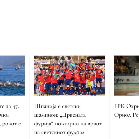
е за 47.
Шпанија е светски
ГРК Охрид
чки
шампион: „Црвената
Ориол Ре
 рокот е
фурија“ повторно на врвот
на светскиот фудбал