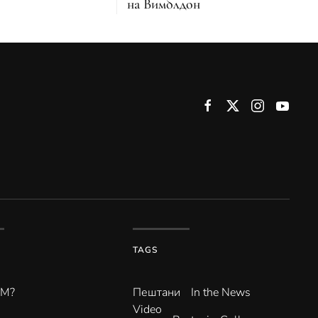
на Вимблдон
TAGS
ВМ?
Пештани
In the News
Video