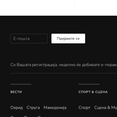
Пријавете се
Со Вашата регистрација, неделно ќе добивате е-порак
ВЕСТИ
СПОРТ & СЦЕНА
Охрид
Струга
Македонија
Спорт
Сцена & Му