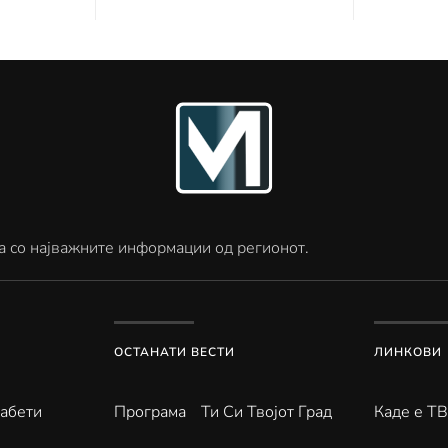
а со најважните информации од регионот.
ОСТАНАТИ ВЕСТИ
ЛИНКОВИ
абети
Програма
Ти Си Твојот Град
Каде е Т