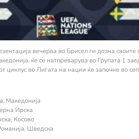
зентација вечерва во Брисел ги дозна своите
кедонија, ќе се натпреварува во Групата 1 зае
от циклус во Лигата на нации ќе започне во се
ја, Македонија
верна Ирска
рска, Косово
 Романија, Шведска