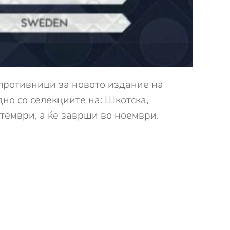
 противници за новото издание на
дно со селекциите на: Шкотска,
птември, а ќе заврши во ноември.