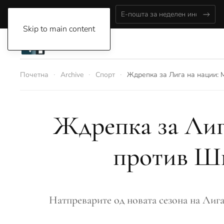
Thursday, August 6, 2026
Skip to main content
Почетна
Archive
Спорт
Ждрепка за Лига на нации: 
Ждрепка за Лига
против Шк
Натпреварите од новата сезона на Лигат