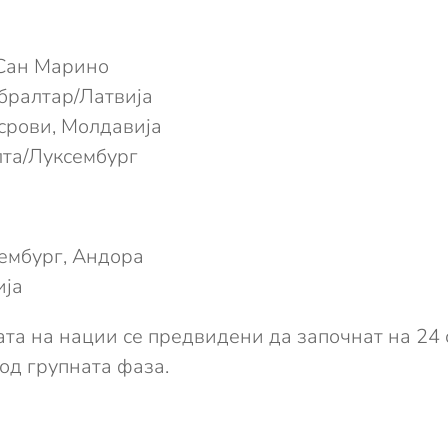
, Сан Марино
ибралтар/Латвија
Осрови, Молдавија
алта/Луксембург
сембург, Андора
ија
та на нации се предвидени да започнат на 24 
 од групната фаза.