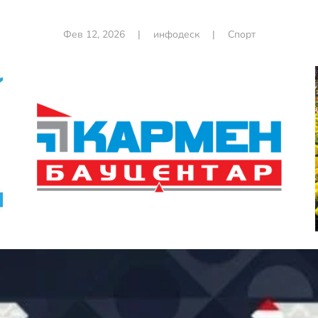
Фев 12, 2026
|
инфодеск
|
Спорт