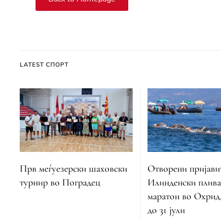
LATEST СПОРТ
Отворени пријавит
Прв меѓуезерски шаховски
Илинденски плива
турнир во Поградец
маратон во Охрид,
до 31 јули