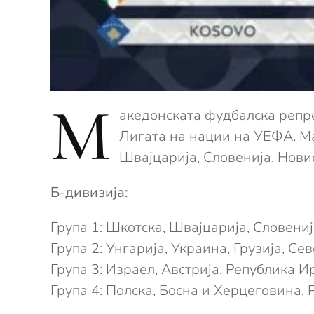
М
акедонската фудбалска репре
Лигата на нации на УЕФА. Ма
Швајцарија, Словенија. Нови
Б-дивизија:
Група 1: Шкотска, Швајцарија, Словени
Група 2: Унгарија, Украина, Грузија, Се
Група 3: Израел, Австрија, Република И
Група 4: Полска, Босна и Херцеговина,