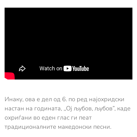
Инаку, ова е дел од 6. по ред најохридски
настан на годината, ,,Ој љубов, љубов”, каде
охриѓани во еден глас ги пеат
традиционалните македонски песни.