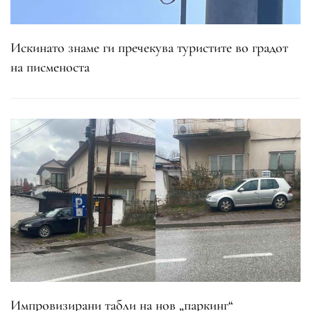
Искинато знаме ги пречекува туристите во градот
на писменоста
Импровизирани табли на нов „паркинг“