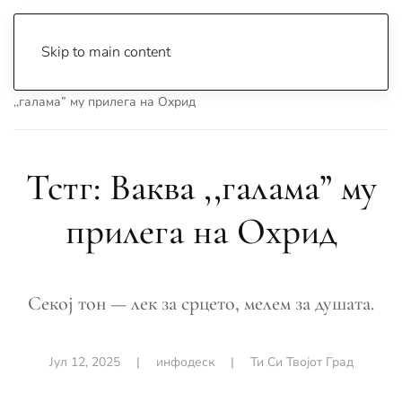
Skip to main content
Почетна
Archive
Ти Си Твојот Град
Тстг: Ваква
,,галама” му прилега на Охрид
Тстг: Ваква ,,галама” му
прилега на Охрид
Секој тон — лек за срцето, мелем за душата.
Јул 12, 2025
|
инфодеск
|
Ти Си Твојот Град