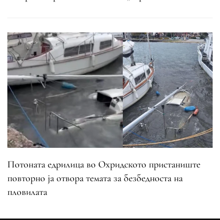
Потоната едрилица во Охридското пристаниште
повторно ја отвора темата за безбедноста на
пловилата