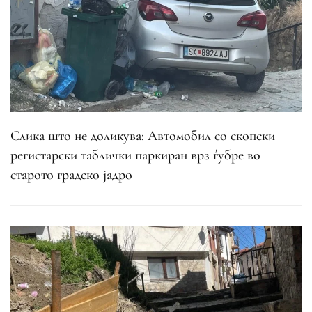
Слика што не доликува: Автомобил со скопски
регистарски таблички паркиран врз ѓубре во
старото градско јадро