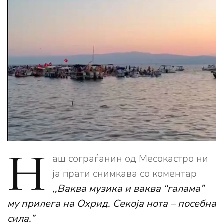
Н
аш сограѓанин од Месокастро ни
ја прати снимкава со коментар
,,Ваква музика и ваква “галама”
му прилега на Охрид. Секоја нота – посебна
сила.”