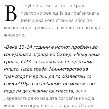
В
о рубрика Ти Си Твојот Град
повторно реакција за граѓанската
(не)грижа кога станува збор за
хигиената и грижата за околината во која
живееме.
-Веќе 13-14 години е истиот проблем во
социјалната зграда во Охрид. Никој нема
грижа, СИЗ за становање не превзема
ништо. Каде треба, Министерство за
транспорт и врски, да го обавестам со
слики? Шуга ќе добиеме, не можеме во
подрум да слезиме од гнасота,
вели
изреволтирано нашата сограѓанка која
живее во социјалната зграда во Охрид.