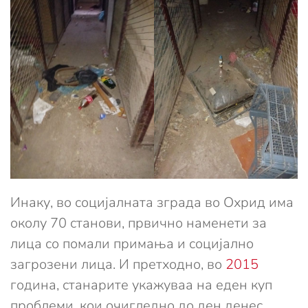
Инаку, во социјалната зграда во Охрид има
околу 70 станови, првично наменети за
лица со помали примања и социјално
загрозени лица. И претходно, во
2015
година, станарите укажуваа на еден куп
проблеми, кои очигледно до ден денес