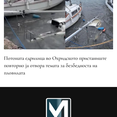
Потоната едрилица во Охридското пристаниште
повторно ја отвора темата за безбедноста на
пловилата