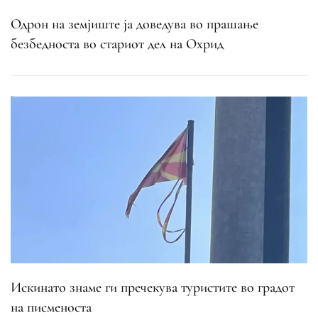
Одрон на земјиште ја доведува во прашање
безбедноста во стариот дел на Охрид
Искинато знаме ги пречекува туристите во градот
на писменоста