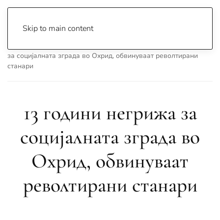
Skip to main content
Почетна
Archive
Ти Си Твојот Град
13 години негрижа
за социјалната зграда во Охрид, обвинуваат револтирани
станари
13 години негрижа за
социјалната зграда во
Охрид, обвинуваат
револтирани станари