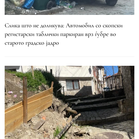
Слика што не доликува: Автомобил со скопски
регистарски таблички паркиран врз ѓубре во
старото градско јадро