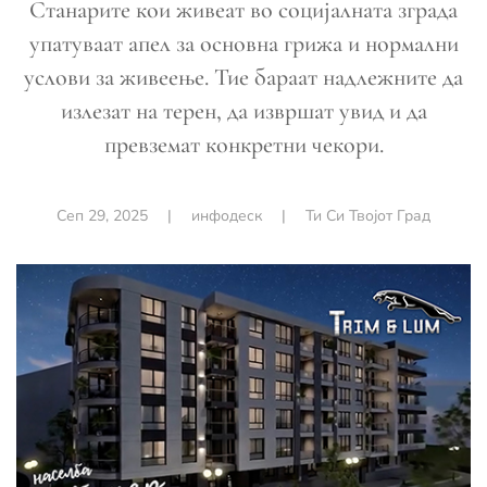
Станарите кои живеат во социјалната зграда
упатуваат апел за основна грижа и нормални
услови за живеење. Тие бараат надлежните да
излезат на терен, да извршат увид и да
превземат конкретни чекори.
Сеп 29, 2025
|
инфодеск
|
Ти Си Твојот Град