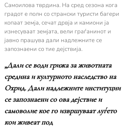
Самоилова тврдина. На сред сезона кога
градот е полн со странски туристи багери
копаат земја, сечат дрвја и камиони ја
изнесуваат земјата, вели граѓанинот и
јавно прашува дали надлежните се
запознаени со тие дејствија.
„Дали се води грижа за животната
средина и културното наследство на
Охрид. Дали надлежните институции
се запознаени со ова дејствие и
самоволие кое го извршуваат луѓето
кои живеат под