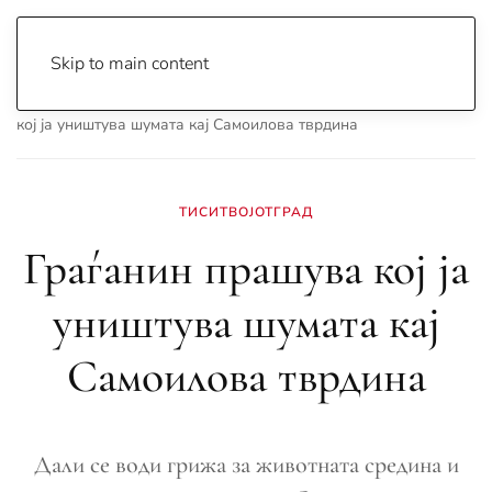
Skip to main content
Почетна
Archive
Ти Си Твојот Град
Граѓанин прашува
кој ја уништува шумата кај Самоилова тврдина
ТИСИТВОЈОТГРАД
Граѓанин прашува кој ја
уништува шумата кај
Самоилова тврдина
Дали се води грижа за животната средина и