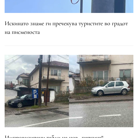
Искинато знаме ги пречекува туристите во градот
на писменоста
Импровизирани табли на нов „паркинг“