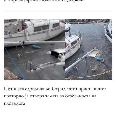
Потоната едрилица во Охридското пристаниште
повторно ја отвора темата за безбедноста на
пловилата