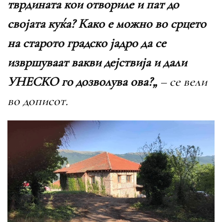
тврдината кои отвориле и пат до
својата куќа? Како е можно во срцето
на старото градско јадро да се
извршуваат вакви дејствија и дали
УНЕСКО го дозволува ова?„
– се вели
во дописот.