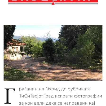
Г
раѓанин на Охрид до рубриката
ТиСиТвојотГрад испрати фотографии
за кои вели дека се направени кај