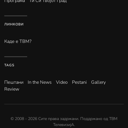
Програма
Ти Си Твојот Град
ЛИНКОВИ
Каде е ТВМ?
TAGS
Пештани
In the News
Video
Pestani
Gallery
Review
© 2008 -
2026
Сите права задржани. Поддржано од
ТВМ
ТелевизијА
.