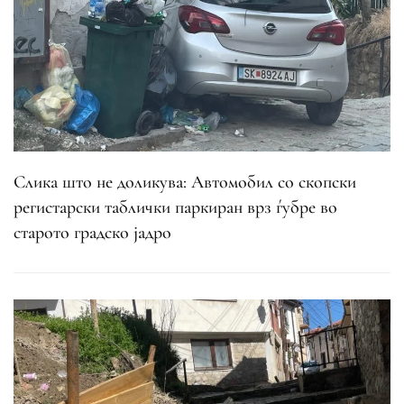
Слика што не доликува: Автомобил со скопски
регистарски таблички паркиран врз ѓубре во
старото градско јадро