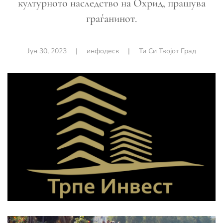
културното наследство на Охрид, прашува
граѓанинот.
Јун 30, 2023
|
инфодеск
|
Ти Си Твојот Град