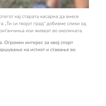
тегот кај старата касарна да внесе
та „Ти си твојот град“ добивме слики од
охриѓанчиња кои живеат во околината.
а. Огромен интерес за овој спорт
авршување на истиот и ставање во