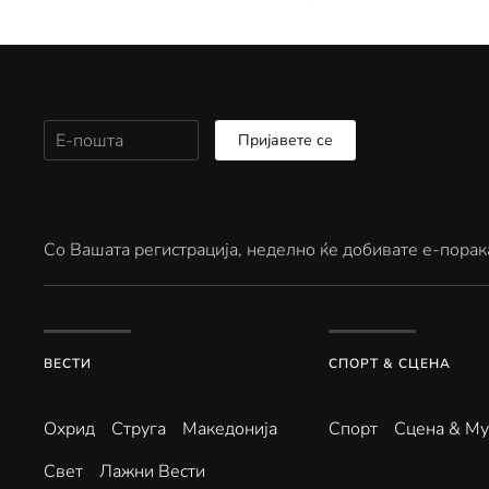
Пријавете се
Со Вашата регистрација, неделно ќе добивате е-порак
ВЕСТИ
СПОРТ & СЦЕНА
Охрид
Струга
Македонија
Спорт
Сцена & Му
Свет
Лажни Вести