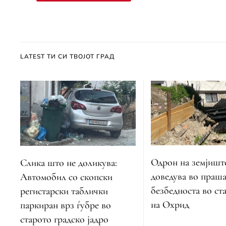
LATEST ТИ СИ ТВОЈОТ ГРАД
Одрон на земјиште
Слика што не доликува:
доведува во праш
Автомобил со скопски
безбедноста во ст
регистарски таблички
на Охрид
паркиран врз ѓубре во
старото градско јадро