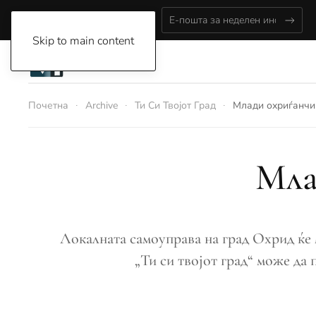
Saturday, August 8, 2026
Skip to main content
Почетна
Archive
Ти Си Твојот Град
Млади охриѓанч
Мла
Локалната самоуправа на град Охрид ќе м
„Ти си твојот град“ може да 