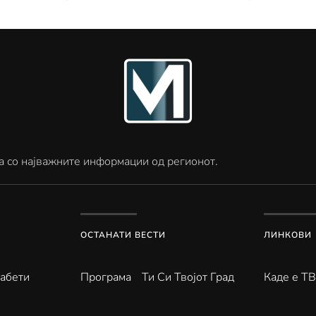
а со најважните информации од регионот.
ОСТАНАТИ ВЕСТИ
ЛИНКОВИ
абети
Програма
Ти Си Твојот Град
Каде е Т