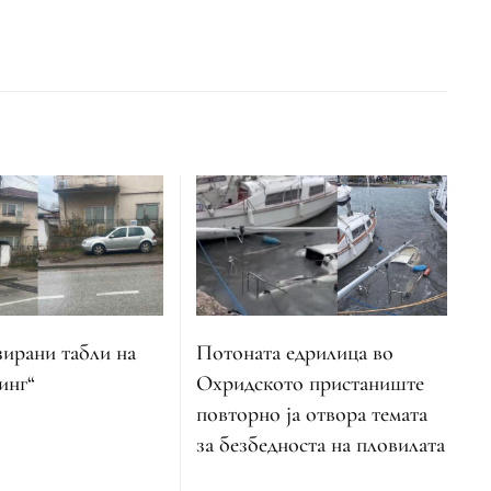
ирани табли на
Потоната едрилица во
инг“
Охридското пристаниште
повторно ја отвора темата
за безбедноста на пловилата