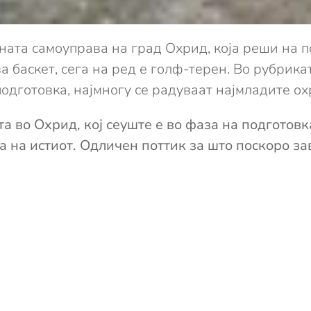
ата самоуправа на град Охрид, која реши на по
за баскет, сега на ред е голф-терен. Во рубрика
 подготовка, најмногу се радуваат најмладите 
а во Охрид, кој сеуште е во фаза на подготовк
а на истиот. Одличен поттик за што поскоро з