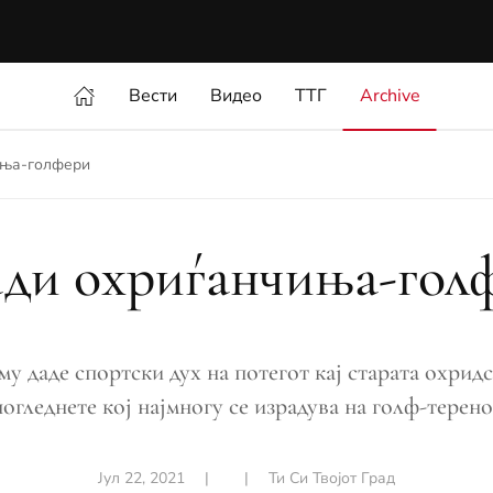
Вести
Видео
ТТГ
Archive
иња-голфери
ди охриѓанчиња-гол
у даде спортски дух на потегот кај старата охридс
погледнете кој најмногу се израдува на голф-терено
Јул 22, 2021
|
|
Ти Си Твојот Град