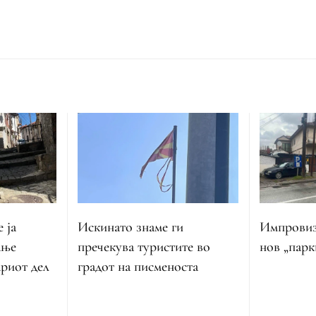
Искинато знаме ги
 ја
Импровиз
пречекува туристите во
ање
нов „парк
градот на писменоста
ариот дел