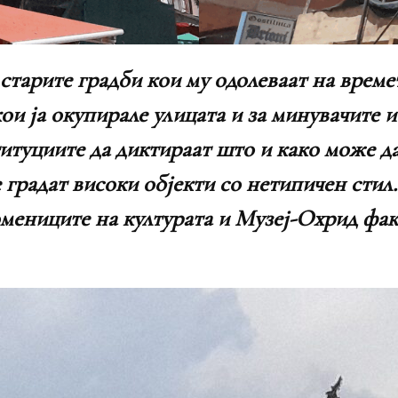
 старите градби кои му одолеваат на врем
ои ја окупирале улицата и за минувачите 
итуциите да диктираат што и како може да
е градат високи објекти со нетипичен стил
омениците на културата и Музеј-Охрид фа