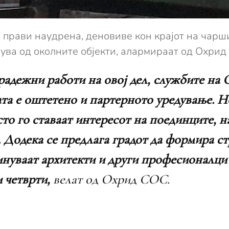
 прави наудрена, деновиве кон крајот на чарши
нува од околните објекти, алармираат од Охрид
градежни работи на овој дел, службите н
ата е оштетено и партерното уредување. Но
то го ставаат интересот на поединците, н
. Додека се предлага градот да формира с
инуваат архитекти и други професионалци
 четврти,
велат од Охрид СОС.