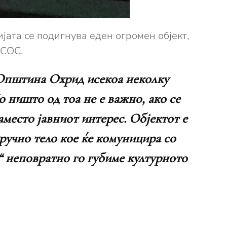
јата се подигнува еден огромен објект,
 СОС.
а Општина Охрид исекоа неколку
 ништо од тоа не е важно, ако се
аместо јавниот интерес. Објектот е
тручно тело кое ќе комуницира со
“ неповратно го губиме културното