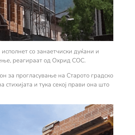
 исполнет со занаетчиски дуќани и
чење, реагираат од Охрид СОС.
кон за прогласување на Старото градско
 стихијата и тука секој прави она што