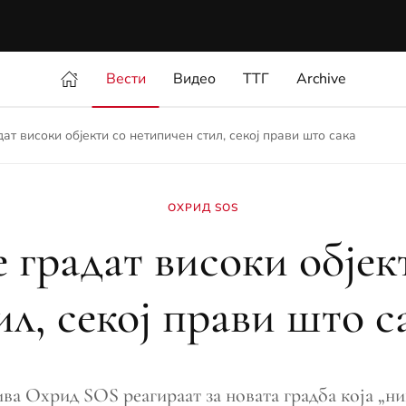
Вести
Видео
ТТГ
Archive
ат високи објекти со нетипичен стил, секој прави што сака
ОХРИД SOS
градат високи објек
ил, секој прави што с
ва Охрид SOS реагираат за новата градба која „ни