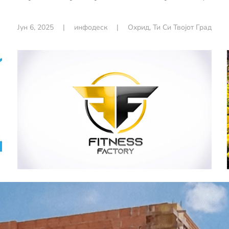
Јун 6, 2025
|
инфодеск
|
Охрид
,
Ти Си Твојот Град