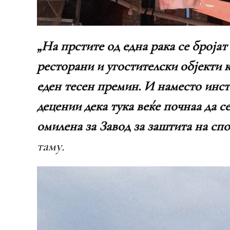
„На прстите од една рака се бројат
ресторани и угостителски објекти к
еден тесен премин. И наместо инст
децении дека тука веќе почнаа да с
омилена за Завод за заштита на сп
таму.