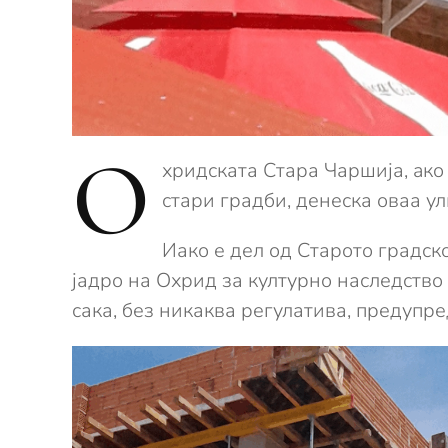
О
хридската Стара Чаршија, aко
стари градби, денеска оваа у
Иако е дел од Старото градск
јадро на Охрид за културно наследство 
сака, без никаква регулатива, предупр