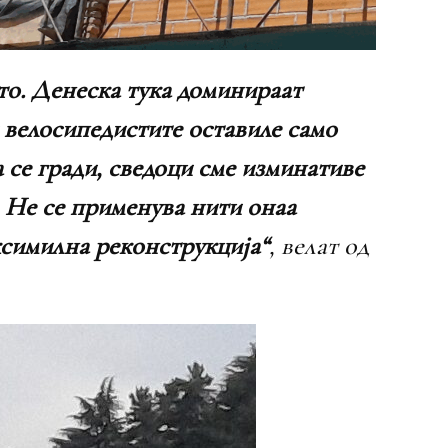
ето. Денеска тука доминираат
и велосипедистите оставиле само
 се гради, сведоци сме изминативе
. Не се применува нити онаа
ксимилна реконструкција“
, велат од