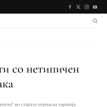
ти со нетипичен
ака
кнува“ во старата охридска чаршија.