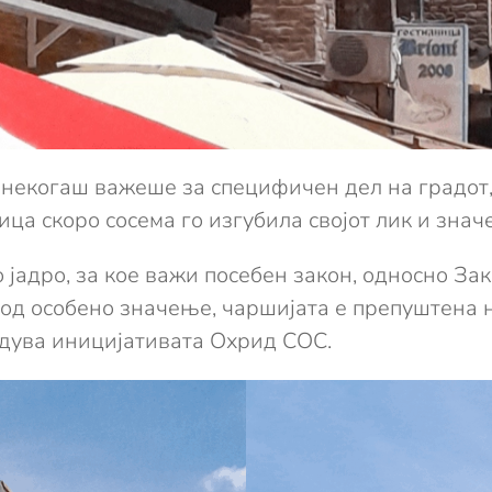
 некогаш важеше за специфичен дел на градот,
лица скоро сосема го изгубила својот лик и зна
о јадро, за кое важи посебен закон, односно За
од особено значење, чаршијата е препуштена на
едува иницијативата Охрид СОС.