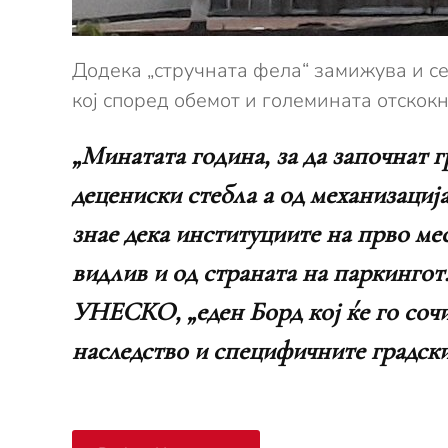
Додека „стручната фела“ замижува и се
кој според обемот и големината отскок
„Минатата година, за да започнат 
децениски стебла а од механизациј
знае дека институциите на прво мес
видлив и од страната на паркингот
УНЕСКО, „еден Борд кој ќе го соч
наследство и специфичните градски