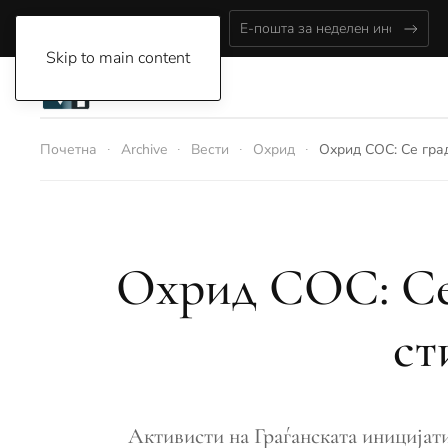
Saturday, August 8, 2026
Skip to main content
Почетна
Archive
Вести
Охрид
Охрид СОС: Се град
Охрид СОС: Се 
ст
Активисти на Граѓанската иницијати