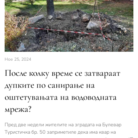
Ное 25, 2024
После колку време се затвараат
дупките по санирање на
оштетувањата на водоводната
мрежа?
Пред две недели жителите на зградата на Булевар
Туристичка бр. 50 заприметиле дека има квар на