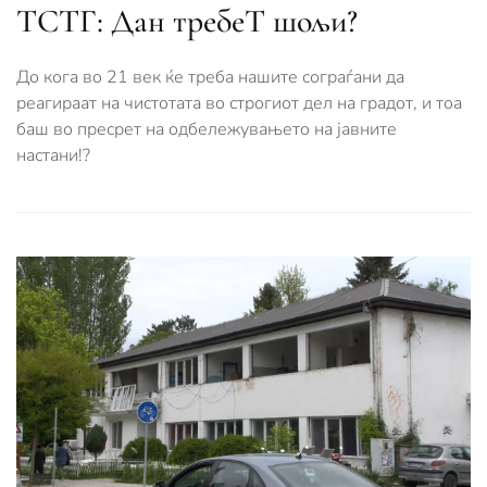
ТСТГ: Дан требеТ шољи?
До кога во 21 век ќе треба нашите сограѓани да
реагираат на чистотата во строгиот дел на градот, и тоа
баш во пресрет на одбележувањето на јавните
настани!?