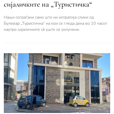
сијаличките на „Туристичка“
Наши сограѓани само што ни испратија слики од
Булевар „Туристичка“ на кои се гледа дека во 10 часот
наутро сијаличките сè уште се уклучени.