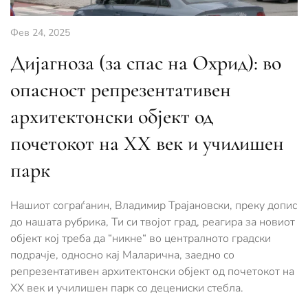
Фев 24, 2025
Дијагноза (за спас на Охрид): во
опасност репрезентативен
архитектонски објект од
почетокот на ХХ век и училишен
парк
Нашиот сограѓанин, Владимир Трајановски, преку допис
до нашата рубрика, Ти си твојот град, реагира за новиот
објект кој треба да “никне“ во централното градски
подрачје, односно кај Маларична, заедно со
репрезентативен архитектонски објект од почетокот на
ХХ век и училишен парк со децениски стебла.