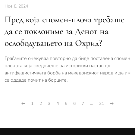
Ное 8, 2024
Пред која спомен-плоча требаше
да се поклониме за Денот на
ослободувањето на Охрид?
Граѓаните очекуваа повторно да биде поставена спомен
плочата која сведочеше за историски настан од
антифашистичката борба на македонскиот народ и да им
се оддаде почит на борците.
1
2
3
4
5
6
7
…
31