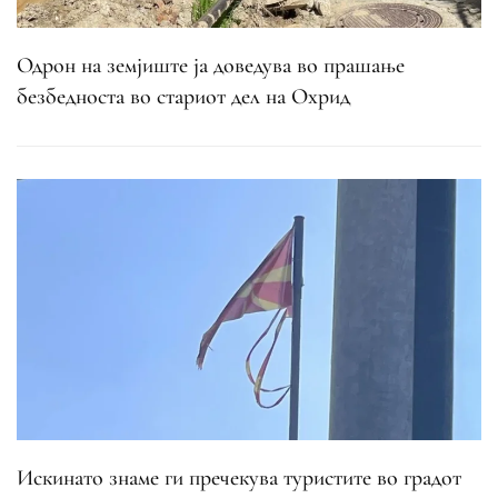
Одрон на земјиште ја доведува во прашање
безбедноста во стариот дел на Охрид
Искинато знаме ги пречекува туристите во градот