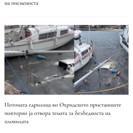
на писменоста
Потоната едрилица во Охридското пристаниште
повторно ја отвора темата за безбедноста на
пловилата