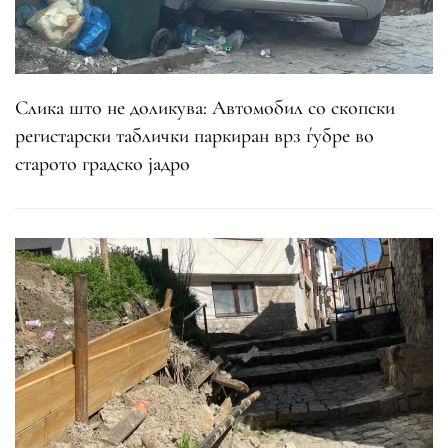
Слика што не доликува: Автомобил со скопски
регистарски таблички паркиран врз ѓубре во
старото градско јадро