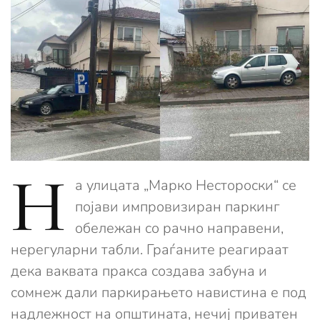
Н
а улицата „Марко Нестороски“ се
појави импровизиран паркинг
обележан со рачно направени,
нерегуларни табли. Граѓаните реагираат
дека ваквата пракса создава забуна и
сомнеж дали паркирањето навистина е под
надлежност на општината, нечиј приватен