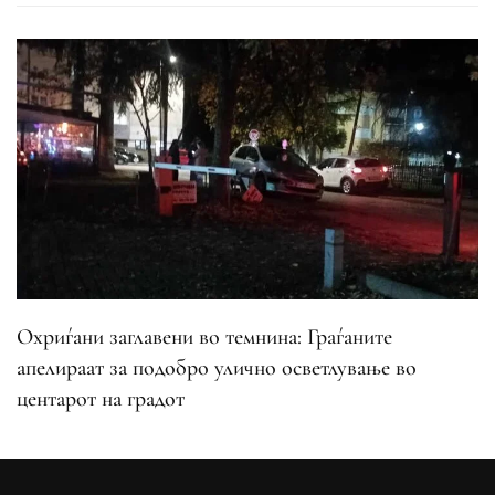
Охриѓани заглавени во темнина: Граѓаните
апелираат за подобро улично осветлување во
центарот на градот