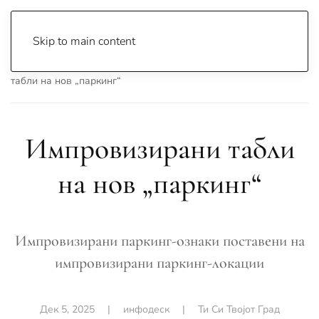
Skip to main content
Почетна
Archive
Ти Си Твојот Град
Импровизирани
табли на нов „паркинг“
Импровизирани табли
на нов „паркинг“
Импровизирани паркинг-ознаки поставени на
импровизирани паркинг-локации
Дек 5, 2025
|
инфодеск
|
Ти Си Твојот Град