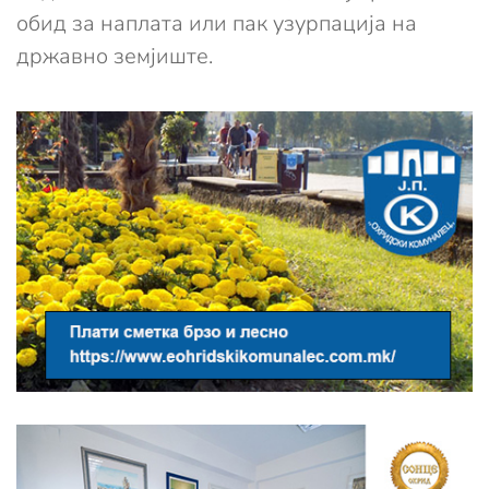
обид за наплата или пак узурпација на
државно земјиште.