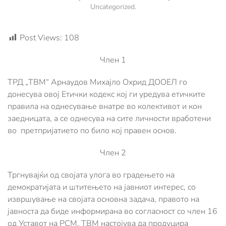
Uncategorized
.
Post Views:
108
Член 1
ТРД „ТВМ“ Арнаудов Михајло Охрид ДООЕЛ го
донесува овој Етички кодекс кој ги уредува етичките
правила на однесување внатре во колективот и кон
заедницата, а се однесува на сите личности вработени
во претпријатието по било кој правен основ.
Член 2
Тргнувајќи од својата улога во градењето на
демократијата и штитењето на јавниот интерес, со
извршување на својата основна задача, правото на
јавноста да биде информирана во согласност со член 16
од Уставот на РСМ, ТВМ настојува да продуцира