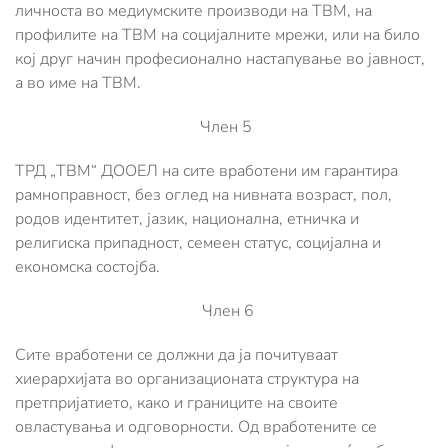
личноста во медиумските производи на ТВМ, на
профилите на ТВМ на социјалните мрежи, или на било
кој друг начин професионално настапување во јавност,
а во име на ТВМ.
Член 5
ТРД „ТВМ“ ДООЕЛ на сите вработени им гарантира
рамноправност, без оглед на нивната возраст, пол,
родов идентитет, јазик, национална, етничка и
религиска припадност, семеен статус, социјална и
економска состојба.
Член 6
Сите вработени се должни да ја почитуваат
хиерархијата во организационата структура на
претпријатието, како и границите на своите
овластувања и одговорности. Од вработените се