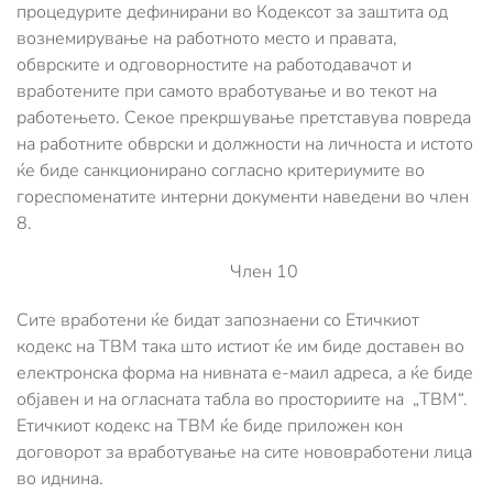
процедурите дефинирани во Кодексот за заштита од
вознемирување на работното место и правата,
обврските и одговорностите на работодавачот и
вработените при самото вработување и во текот на
работењето. Секое прекршување претставува повреда
на работните обврски и должности на личноста и истото
ќе биде санкционирано согласно критериумите во
гореспоменатите интерни документи наведени во член
8.
Член 10
Сите вработени ќе бидат запознаени со Етичкиот
кодекс на ТВМ така што истиот ќе им биде доставен во
електронска форма на нивната е-маил адреса, а ќе биде
објавен и на огласната табла во просториите на „ТВМ“.
Етичкиот кодекс на ТВМ ќе биде приложен кон
договорот за вработување на сите нововработени лица
во иднина.