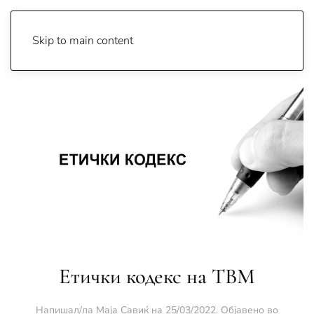
Skip to main content
Етички кодекс на ТВМ
Напишал/ла
Маја Савиќ
на
25/03/2022
. Објавено во