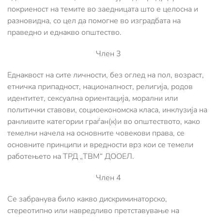
покриеност на темите во заедницата што е целосна и
разновидна, со цел да помогне во изградбата на
праведно и еднакво општество.
Член 3
Еднаквост на сите личности, без оглед на пол, возраст,
етничка припадност, националност, религија, родов
идентитет, сексуална ориентација, морални или
политички ставови, социоекономска класа, инклузија на
ранливите категории граѓан(к)и во општеството, како
темелни начела на основните човекови права, се
основните принципи и вредности врз кои се темели
работењето на ТРД „ТВМ“ ДООЕЛ.
Член 4
Се забранува било какво дискриминаторско,
стереотипно или навредливо претставување на