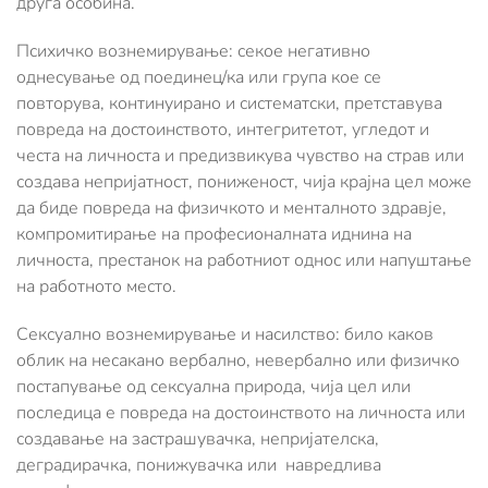
друга особина.
Психичко вознемирување: секое негативно
однесување од поединец/ка или група кое се
повторува, континуирано и систематски, претставува
повреда на достоинството, интегритетот, угледот и
честа на личноста и предизвикува чувство на страв или
создава непријатност, пониженост, чија крајна цел може
да биде повреда на физичкото и менталното здравје,
компромитирање на професионалната иднина на
личноста, престанок на работниот однос или напуштање
на работното место.
Сексуално вознемирување и насилство: било каков
облик на несакано вербално, невербално или физичко
постапување од сексуална природа, чија цел или
последица е повреда на достоинството на личноста или
создавање на застрашувачка, непријателска,
деградирачка, понижувачка или навредлива