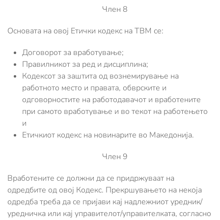
Член 8
Основата на овој Етички кодекс на ТВМ се:
Договорот за вработување;
Правилникот за ред и дисциплина;
Кодексот за заштита од вознемирување на
работното место и правата, обврските и
одговорностите на работодавачот и вработените
при самото вработување и во текот на работењето
и
Етичкиот кодекс на новинарите во Македонија.
Член 9
Вработените се должни да се придржуваат на
одредбите од овој Кодекс. Прекршувањето на некоја
одредба треба да се пријави кај надлежниот уредник/
уредничка или кај управителот/управителката, согласно