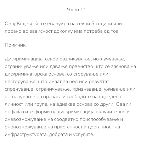
Член 11
Овој Кодекс ќе се евалуира на секои 5 години или
порано во зависност доколку има потреба од тоа.
Поимник:
Дискриминација: секое разликување, исклучување,
ограничување или давање првенство што се заснова на
дискриминаторска основа, со сторување или
несторување, што имаат за цел или резултат
спречување, ограничување, признавање, уживање или
остварување на правата и слободите на одредена
личност или група, на еднаква основа со други. Ова ги
опфаќа сите форми на дискриминација вклучително и
оневозможување на соодветно приспособување и
оневозможување на пристапност и достапност на
инфраструктурата, добрата и услугите.