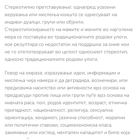
Стереотипно претставување: однапред усвоени
верувања или мислења коишто се однесуваат на
индиви-дуалци, групи или објекти.
Стереотипизирањето на мажите и жените во најголема
мера се поставува во традиционалните родови улоги,
кое резултира со недостаток на поддршка за оние кои
не го отелотворуваат во целост односниот стереотип,
односно традиционалните родови улоги.
Говор на омраза: изразување идеи, информации и
мислења чија намера е да деградира, вознемири, или
предизвика насилство или активности врз основа на
предрасуди против лица или групи луѓе врз основа на
нивната раса, пол, родов идентитет, возраст, етничка
припадност, националност, религија, сексуална
ориентација, хендикеп, јазична способност, морални
или политички ставови, социоекономска класа,
занимање или изглед, ментален капацитет и било која