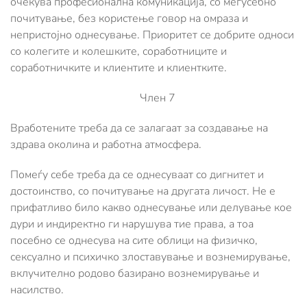
очекува професионална комуникација, со меѓусебно
почитување, без користење говор на омраза и
непристојно однесување. Приоритет се добрите односи
со колегите и колешките, соработниците и
соработничките и клиентите и клиентките.
Член 7
Вработените треба да се залагаат за создавање на
здрава околина и работна атмосфера.
Помеѓу себе треба да се однесуваат со дигнитет и
достоинство, со почитување на другата личост. Не е
прифатливо било какво однесување или делување кое
дури и индиректно ги нарушува тие права, а тоа
посебно се однесува на сите облици на физичко,
сексуално и психичко злоставување и вознемирување,
вклучително родово базирано вознемирување и
насилство.