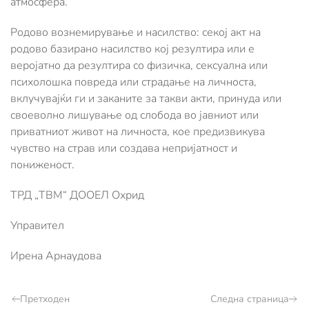
атмосфера.
Родово вознемирување и насилство: секој акт на
родово базирано насилство кој резултира или е
веројатно да резултира со физичка, сексуална или
психолошка повреда или страдање на личноста,
вклучувајќи ги и заканите за такви акти, принуда или
своеволно лишување од слобода во јавниот или
приватниот живот на личноста, кое предизвикува
чувство на страв или создава непријатност и
пониженост.
ТРД „ТВМ“ ДООЕЛ Охрид
Управител
Ирена Арнаудова
Претходен
Следна страница