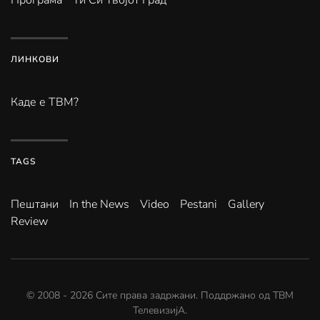
Програма
Ти Си Твојот Град
ЛИНКОВИ
Каде е ТВМ?
TAGS
Пештани
In the News
Video
Pestani
Gallery
Review
© 2008 -
2026
Сите права задржани. Поддржано од
ТВМ
ТелевизијА
.