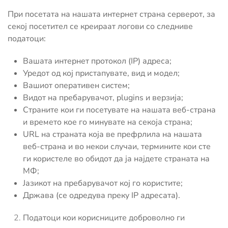
При посетата на нашата интернет страна серверот, за
секој посетител се креираат логови со следниве
податоци:
Вашата интернет протокол (IP) адреса;
Уредот од кој пристапувате, вид и модел;
Вашиот оперативен систем;
Видот на пребарувачот, plugins и верзија;
Страните кои ги посетувате на нашата веб-страна
и времето кое го минувате на секоја страна;
URL на страната која ве префрлила на нашата
веб-страна и во некои случаи, термините кои сте
ги користеле во обидот да ја најдете страната на
МФ;
Јазикот на пребарувачот кој го користите;
Држава (се одредува преку IP адресата).
Податоци кои корисниците доброволно ги