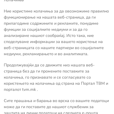
Колачиња
Ние користиме колачиња за да овозможиме правилно
функционирање на нашата веб-страница, да ги
прилагодиме содржините и рекламите, понудиме
функции за социјалните медиуми и за да го
анализираме нашиот сообраќај. Исто така, ние
споделуваме информации за вашето користење на
веб-страницата со нашите партнери во социјалните
медиуми, рекламирањето и во аналитиката.
Продолжувајќи да се движите низ нашата веб-
страница без да ги промените поставките за
колачиња, го признавате и се согласувате со
користењето на колачиња од страна на Портал ТВМ и
порталот tvm.mk .
Сите прашања и барања во врска со вашите податоци
може да ги поставите до нашиот службеник за
заштита на лични податоци на следната е-пошта