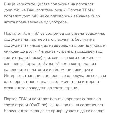
Вие ја користите целата содржина на порталот
„tvm.mk“ на Ваш сопствен ризик. Портал ТВМ и
порталот „tvm.mk“ не се одговорини за каква било
штета предизвикана од употреба.
Порталот „tvm.mk“ се состои од сопствена содржина,
содржина на партнери и огласувачи, бесплатна
содржина и линкови до надворешни страници, како и
линкови до други Интернет -страници создадени од
трети страни (врски) кои, секогаш кога е можно, се
означени. Порталот „tvm.mk“ нема контрола врз
наведените податоци и информации или други
Интернет страници и целосно се одрекува од секаква
одговорност поврзана со содржината на интернет
страниците создадени од трети страни.
Портал ТВМ и порталот tvm.mk користат сервис од
трети страни (YouTube) кој не е во наша сопственост.
Корисниците мора да се придржуваат и да ги следат