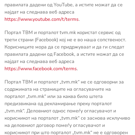
правилата дадени од YouTube, а истите можат да се
најдат на следнава веб адреса
https://www.youtube.com/t/terms
.
Портал ТВМ и порталот tvm.mk користат сервис од
трети страни (Facebook) кој не е во наша сопственост.
Корисниците мора да се придржуваат и да ги следат
правилата дадени од Facebook, а истите можат да се
најдат на следнава веб адреса
https://www.facebook.com/terms
.
Портал ТВМ и порталот „tvm.mk“ не се одговорни за
содржината на страниците на огласувачите на
порталот „tvm.mk“ или за каква било штета
предизвикана од рекламирање преку порталот
„tvm.mk“. Деловниот однос помеѓу огласувачот и
корисникот на порталот „tvm.mk“ се заснова исклучиво
на деловниот договор помеѓу огласувачот и
корисникот при што порталот „tvm.mk“ не е одговорен