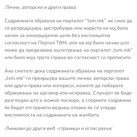
Лични, авторски и други права:
Содржината објавена на порталот ‘’tvm.mk’’ не смее да
се репродуцира, дистрибуира или користи на кој било
начин за комерцијални цели без експлицитна
согласност на Портал ТВМ, или на кој било начин што
може да предизвика оштетување на порталот „tvm.mk“
или било која трета страна во согласност со прописите.
Ако сметате дека содржината објавена на порталот
„tvm.mk“ ги прекршува вашите лични, авторски права
или други права или интереси, можете да побарате
објавување на одговор или исправка. Случајот ќе биде
разгледан што е можно поскоро, а спорните содржини
ќе бидат отстранети веднаш откако ќе се утврди
вистинитоста на содржината на жалбата.
Линкови до други веб -страници и огласувачи: