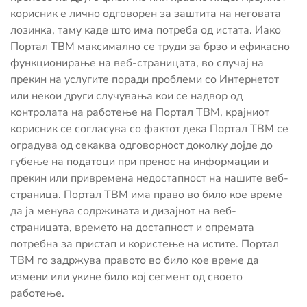
корисник е лично одговорен за заштита на неговата
лозинка, таму каде што има потреба од истата. Иако
Портал ТВМ максимално се труди за брзо и ефикасно
функционирање на веб-страницата, во случај на
прекин на услугите поради проблеми со Интернетот
или некои други случувања кои се надвор од
контролата на работење на Портал ТВМ, крајниот
корисник се согласува со фактот дека Портал ТВМ се
оградува од секаква одговорност доколку дојде до
губење на податоци при пренос на информации и
прекин или привремена недостапност на нашите веб-
страница. Портал ТВМ има право во било кое време
да ја менува содржината и дизајнот на веб-
страницата, времето на достапност и опремата
потребна за пристап и користење на истите. Портал
ТВМ го задржува правото во било кое време да
измени или укине било кој сегмент од своето
работење.