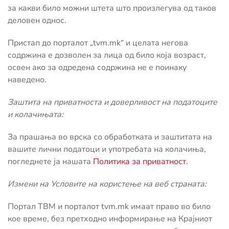
за какви било можни штета што произлегува од таков
деловен однос.
Пристап до порталот „tvm.mk“ и целата негова
содржина е дозволен за лица од било која возраст,
освен ако за одредена содржина не е поинаку
наведено.
Заштита на приватноста и доверливост на податоците
и колачињата:
За прашања во врска со обработката и заштитата на
вашите лични податоци и употребата на колачиња,
погледнете ја нашата
Политика за приватност
.
Измени на Условите на користење на веб страната:
Портал ТВМ и порталот tvm.mk имаат право во било
кое време, без претходно информирање на Крајниот