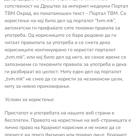
сопственост на Друштво за интернет медиуми Портал
ТВМ Охрид, во понатамошен текст – Портал ТВМ. Со
користење на кој било дел од порталот “tvm.mk”,
автоматски ги прифаќате сите тековни правила за
употреба. Од корисниците се бара редовно да ги
читаат правилата за употреба и се смета дека
корисниците континуирано го користат порталот
„tvm.mk“, или кој било дел од него, во секое време се
запознаени со тековните правила за употреба и дека
ги разбираат во целост. Ниту еден дел од порталот
„tvm.mk“ не смее да се користи за незаконски цели,
ниту за нивно промовирање.
Услови за користење:
Пристапот и употребата на нашите веб страни е
бесплатен. Правото на користење на веб-страницата е
лично право на Крајниот корисник и не може да се
пренесе на друго физичко или правно лице. Крајниот